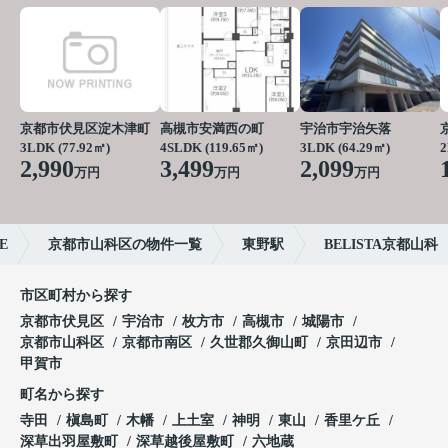
京都市伏見区淀木津町
高槻市安満西の町
宇治市宇治矢落
3LDK (77.92㎡)
4SLDK (119.65㎡)
3LDK (64.29㎡)
2
2,990
3,499
2,099
万円
万円
万円
E
京都市山科区の物件一覧
東野駅
BELISTA京都山科
市区町村から探す
京都市伏見区
宇治市
枚方市
高槻市
城陽市
京都市山科区
京都市南区
久世郡久御山町
京田辺市
甲賀市
町名から探す
寺田
槇島町
木幡
上土室
神明
東山
香里ケ丘
深草出羽屋敷町
深草越後屋敷町
六地蔵