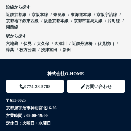
沿線から探す
近鉄京都線
京阪本線
奈良線
東海道本線
京阪宇治線
京都地下鉄東西線
阪急京都本線
京都市営烏丸線
片町線
湖西線
駅から探す
六地蔵
伏見
大久保
久津川
近鉄丹波橋
伏見桃山
樟葉
枚方公園
摂津富田
新田
株式会社O-HOME
0774-28-5788
お問い合わせ
〒611-0025
京都府宇治市神明宮北16-26
営業時間：
09:00~19:00
定休日：
火曜日・水曜日