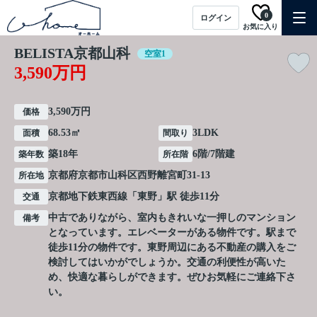
0
ログイン
お気に入り
BELISTA京都山科
空室1
3,590万円
3,590万円
価格
68.53㎡
3LDK
面積
間取り
築18年
6階/7階建
築年数
所在階
京都府
京都市山科区
西野離宮町
31-13
所在地
京都地下鉄東西線
「
東野
」駅 徒歩11分
交通
中古でありながら、室内もきれいな一押しのマンション
備考
となっています。エレベーターがある物件です。駅まで
徒歩11分の物件です。東野周辺にある不動産の購入をご
検討してはいかがでしょうか。交通の利便性が高いた
め、快適な暮らしができます。ぜひお気軽にご連絡下さ
い。