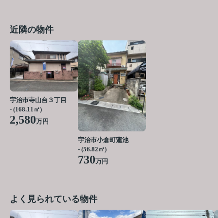
近隣の物件
宇治市寺山台３丁目
- (168.11㎡)
2,580
万円
宇治市小倉町蓮池
- (56.82㎡)
730
万円
よく見られている物件