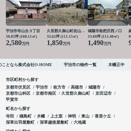
宇治市寺山台３丁目
久世郡久御山町佐山栗ノ脇
城陽市枇杷庄西ノ口
50.85坪 (168.11㎡)
33.62坪 (111.15㎡)
33.69坪 (111.40㎡)
9
2,580
1,850
1,490
万円
万円
万円
ことなら株式会社O-HOME
宇治市の物件一覧
木幡正中
市区町村から探す
京都市伏見区
宇治市
枚方市
高槻市
城陽市
京都市山科区
京都市南区
久世郡久御山町
京田辺市
甲賀市
町名から探す
寺田
槇島町
木幡
上土室
神明
東山
香里ケ丘
深草出羽屋敷町
深草越後屋敷町
六地蔵