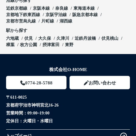
沿線から探す
近鉄京都線
京阪本線
奈良線
東海道本線
京都地下鉄東西線
京阪宇治線
阪急京都本線
京都市営烏丸線
片町線
湖西線
駅から探す
六地蔵
伏見
大久保
久津川
近鉄丹波橋
伏見桃山
樟葉
枚方公園
摂津富田
東野
株式会社O-HOME
0774-28-5788
お問い合わせ
〒611-0025
京都府宇治市神明宮北16-26
営業時間：
09:00~19:00
定休日：
火曜日・水曜日
トップページ