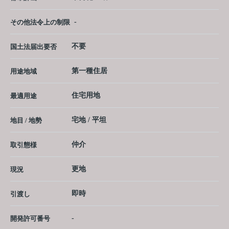
-
その他法令上の制限
不要
国土法届出要否
第一種住居
用途地域
住宅用地
最適用途
宅地 / 平坦
地目 / 地勢
仲介
取引態様
更地
現況
即時
引渡し
-
開発許可番号