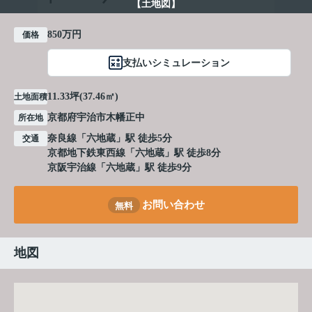
【土地図】
850万円
価格
支払いシミュレーション
11.33坪(37.46㎡)
土地面積
京都府
宇治市
木幡
正中
所在地
奈良線
「
六地蔵
」駅 徒歩5分
交通
京都地下鉄東西線
「
六地蔵
」駅 徒歩8分
京阪宇治線
「
六地蔵
」駅 徒歩9分
お問い合わせ
無料
地図