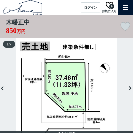
0
ログイン
お気に入り
木幡正中
850
万円
1
/
7