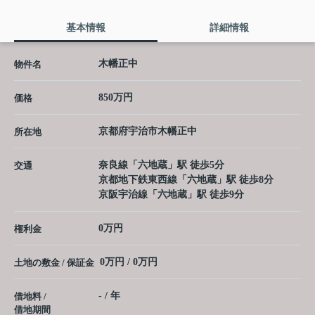
基本情報
詳細情報
木幡正中
物件名
850万円
価格
京都府
宇治市
木幡
正中
所在地
奈良線
「
六地蔵
」駅 徒歩5分
交通
京都地下鉄東西線
「
六地蔵
」駅 徒歩8分
京阪宇治線
「
六地蔵
」駅 徒歩9分
0万円
権利金
0万円 / 0万円
土地の敷金 / 保証金
- / 年
借地料 /
借地期間