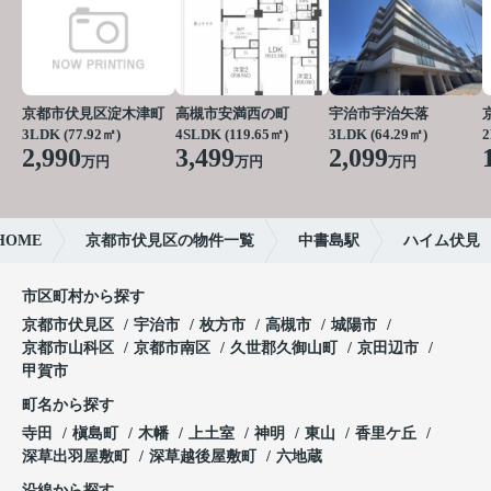
京都市伏見区淀木津町
高槻市安満西の町
宇治市宇治矢落
3LDK (77.92㎡)
4SLDK (119.65㎡)
3LDK (64.29㎡)
2
2,990
3,499
2,099
万円
万円
万円
OME
京都市伏見区の物件一覧
中書島駅
ハイム伏見
市区町村から探す
京都市伏見区
宇治市
枚方市
高槻市
城陽市
京都市山科区
京都市南区
久世郡久御山町
京田辺市
甲賀市
町名から探す
寺田
槇島町
木幡
上土室
神明
東山
香里ケ丘
深草出羽屋敷町
深草越後屋敷町
六地蔵
沿線から探す