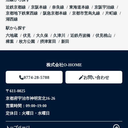
近鉄京都線
京阪本線
奈良線
東海道本線
京阪宇治線
京都地下鉄東西線
阪急京都本線
京都市営烏丸線
片町線
湖西線
駅から探す
六地蔵
伏見
大久保
久津川
近鉄丹波橋
伏見桃山
樟葉
枚方公園
摂津富田
新田
株式会社O-HOME
0774-28-5788
お問い合わせ
〒611-0025
京都府宇治市神明宮北16-26
営業時間：
09:00~19:00
定休日：
火曜日・水曜日
トップページ