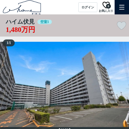
0
ログイン
お気に入り
ハイム伏見
空室1
1,480万円
1
/
1