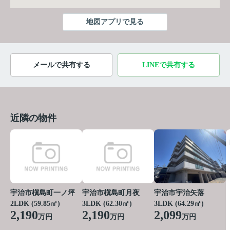
地図アプリで見る
メールで共有する
LINEで共有する
近隣の物件
宇治市槇島町一ノ坪
宇治市槇島町月夜
宇治市宇治矢落
2LDK (59.85㎡)
3LDK (62.30㎡)
3LDK (64.29㎡)
2,190
2,190
2,099
万円
万円
万円