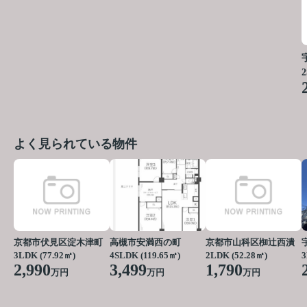
2
よく見られている物件
京都市伏見区淀木津町
高槻市安満西の町
京都市山科区椥辻西潰
3LDK (77.92㎡)
4SLDK (119.65㎡)
2LDK (52.28㎡)
3
2,990
3,499
1,790
万円
万円
万円