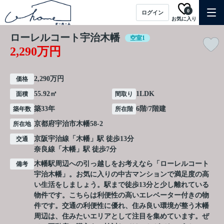
0
ログイン
お気に入り
ローレルコート宇治木幡
空室1
2,290万円
2,290万円
価格
55.92㎡
1LDK
面積
間取り
築33年
6階/7階建
築年数
所在階
京都府
宇治市
木幡
58-2
所在地
京阪宇治線
「
木幡
」駅 徒歩13分
交通
奈良線
「
木幡
」駅 徒歩7分
木幡駅周辺への引っ越しをお考えなら「ローレルコート
備考
宇治木幡」。お気に入りの中古マンションで満足度の高
い生活をしましょう。駅まで徒歩13分と少し離れている
物件です。こちらは利便性の高いエレベーター付きの物
件です。交通の利便性に優れ、住み良い環境が整う木幡
周辺は、住みたいエリアとして注目を集めています。ぜ