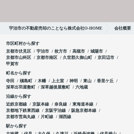
宇治市の不動産売却のことなら株式会社O-HOME
会社概要
市区町村から探す
京都市伏見区
宇治市
枚方市
高槻市
城陽市
京都市山科区
京都市南区
久世郡久御山町
京田辺市
甲賀市
町名から探す
寺田
槇島町
木幡
上土室
神明
東山
香里ケ丘
深草出羽屋敷町
深草越後屋敷町
六地蔵
沿線から探す
近鉄京都線
京阪本線
奈良線
東海道本線
京都地下鉄東西線
京阪宇治線
阪急京都本線
京都市営烏丸線
片町線
湖西線
駅から探す
六地蔵
伏見
大久保
久津川
近鉄丹波橋
伏見桃山