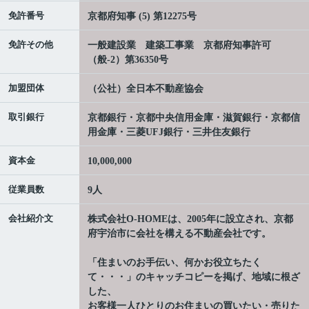
免許番号
京都府知事 (5) 第12275号
免許その他
一般建設業 建築工事業 京都府知事許可
（般-2）第36350号
加盟団体
（公社）全日本不動産協会
取引銀行
京都銀行・京都中央信用金庫・滋賀銀行・京都信
用金庫・三菱UFJ銀行・三井住友銀行
資本金
10,000,000
従業員数
9人
会社紹介文
株式会社O-HOMEは、2005年に設立され、京都
府宇治市に会社を構える不動産会社です。
「住まいのお手伝い、何かお役立ちたく
て・・・」のキャッチコピーを掲げ、地域に根ざ
した、
お客様一人ひとりのお住まいの買いたい・売りた