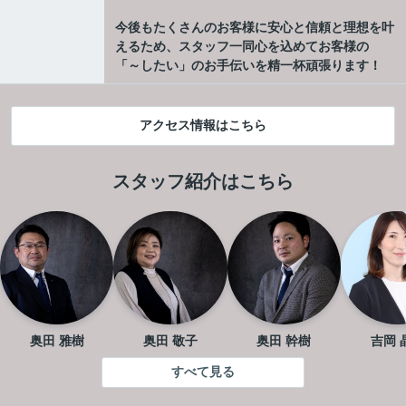
今後もたくさんのお客様に安心と信頼と理想を叶
えるため、スタッフ一同心を込めてお客様の
「～したい」のお手伝いを精一杯頑張ります！
アクセス情報はこちら
スタッフ紹介はこちら
奥田 雅樹
奥田 敬子
奥田 幹樹
吉岡 
すべて見る