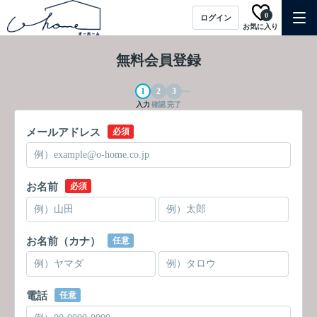
0
ログイン
お気に入り
無料会員登録
入力
確認
完了
メールアドレス
必須
お名前
必須
お名前（カナ）
任意
電話
任意