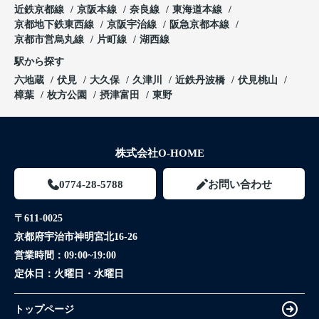
近鉄京都線
京阪本線
奈良線
東海道本線
京都地下鉄東西線
京阪宇治線
阪急京都本線
京都市営烏丸線
片町線
湖西線
駅から探す
六地蔵
伏見
大久保
久津川
近鉄丹波橋
伏見桃山
樟葉
枚方公園
摂津富田
東野
株式会社O-HOME
0774-28-5788
お問い合わせ
〒611-0025
京都府宇治市神明宮北16-26
営業時間：
09:00~19:00
定休日：
火曜日・水曜日
トップページ