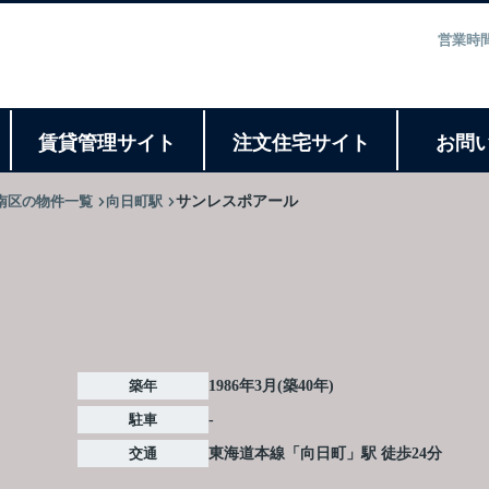
営業時間
ト
賃貸管理サイト
注文住宅サイト
お問
南区の物件一覧
向日町駅
サンレスポアール
築年
1986年3月(築40年)
駐車
-
交通
東海道本線
「
向日町
」駅 徒歩24分