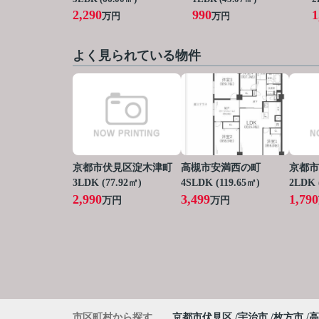
2,290
990
1
万円
万円
よく見られている物件
京都市伏見区淀木津町
高槻市安満西の町
京都市
3LDK (77.92㎡)
4SLDK (119.65㎡)
2LDK 
2,990
3,499
1,790
万円
万円
市区町村から探す
京都市伏見区
宇治市
枚方市
高