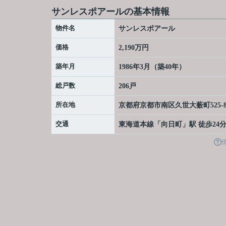
サンレスポアールの基本情報
物件名
サンレスポアール
価格
2,190万円
築年月
1986年3月（築40年）
総戸数
206戸
所在地
京都府
京都市南区
久世大薮町
525-
交通
東海道本線
「
向日町
」駅 徒歩24