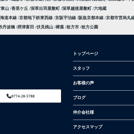
東山
香里ケ丘
深草出羽屋敷町
深草越後屋敷町
六地蔵
東海道本線
京都地下鉄東西線
京阪宇治線
阪急京都本線
京都市営烏丸
鉄丹波橋
摂津富田
伏見桃山
樟葉
枚方市
枚方公園
トップページ
スタッフ
お客様の声
0774-28-5788
ブログ
仲介会社様
アクセスマップ