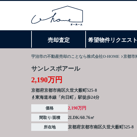
売却査定
希望物件リクエス
宇治市の不動産売却のことなら株式会社O-HOME
京都市
サンレスポアール
2,190万円
京都府
京都市南区
久世大薮町
525-8
東海道本線「向日町」駅徒歩24分
価格
2,190万円
間取り/面積
2LDK/60.76㎡
所在地
京都府
京都市南区
久世大薮町
525-8