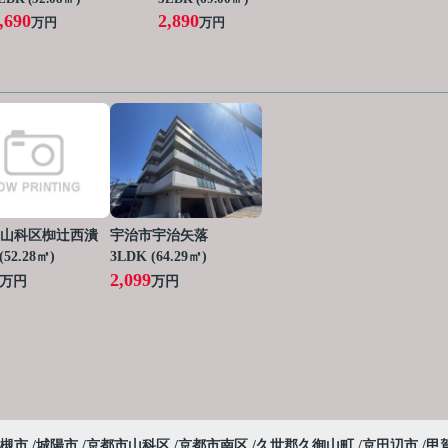
,690
2,890
万円
万円
山科区椥辻西潰
宇治市宇治矢落
(52.28㎡)
3LDK (64.29㎡)
2,099
万円
万円
槻市
城陽市
京都市山科区
京都市南区
久世郡久御山町
京田辺市
甲