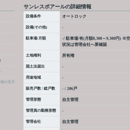
サンレスポアールの詳細情報
設備条件
オートロック
設備(その他)
-
駐車場/月額
-/ 駐車場/有(月額8,300～9,300円) ※
状況は管理会社へ要確認
土地権利
所有権
8
国土法届出
-
分
用途地域
-
情報の見方
販売戸数 / 総戸数
- / 206戸
管理形態
自主管理
管理員の勤務形態
-
管理会社
自主管理