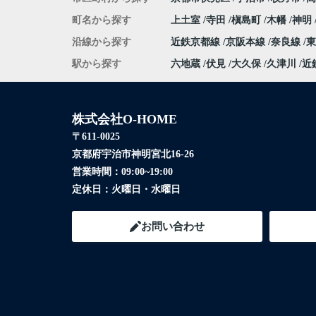
町名から探す
上土室
寺田
槇島町
木幡
神明
沿線から探す
近鉄京都線
京阪本線
奈良線
駅から探す
六地蔵
伏見
大久保
久津川
近
株式会社O-HOME
〒611-0025
京都府宇治市神明宮北16-26
営業時間：
09:00~19:00
定休日：
火曜日・水曜日
お問い合わせ