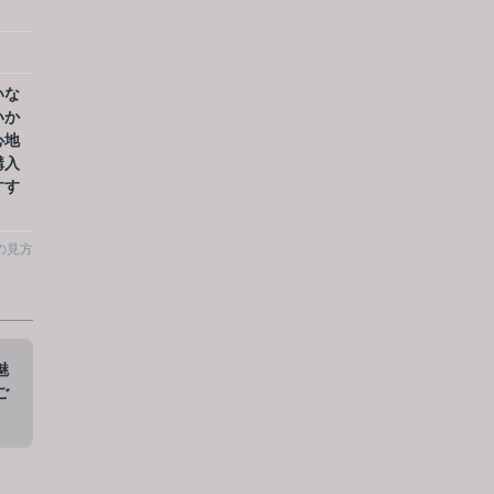
いな
いか
心地
購入
すす
の見方
魅
ご