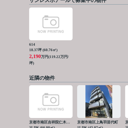
サンレスポアールで募集中の物件
614
18.37坪 (60.76㎡)
2,190
万円(119.22万円/
坪)
近隣の物件
京都市南区吉祥院仁木ノ森町
京都市南区上鳥羽苗代町
3LDK (66.00㎡)
1LDK (45.07㎡)
2