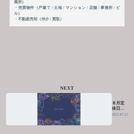
務所）
・売買物件（戸建て / 土地 / マンション / 店舗 / 事務所 / ビ
ル）
・不動産売却（仲介 / 買取）
NEXT
８月定
休日の
ご案内
2025.07.15