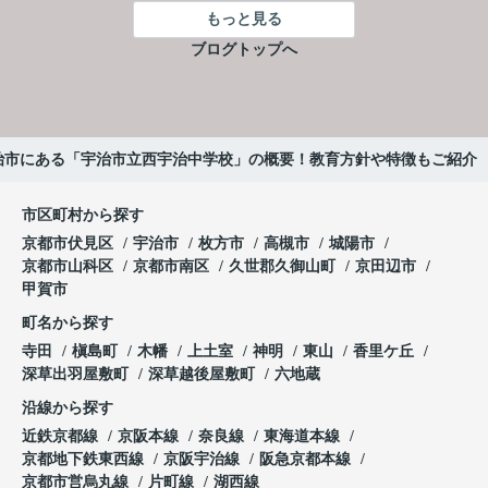
もっと見る
ブログトップへ
治市にある「宇治市立西宇治中学校」の概要！教育方針や特徴もご紹介
市区町村から探す
京都市伏見区
宇治市
枚方市
高槻市
城陽市
京都市山科区
京都市南区
久世郡久御山町
京田辺市
甲賀市
町名から探す
寺田
槇島町
木幡
上土室
神明
東山
香里ケ丘
深草出羽屋敷町
深草越後屋敷町
六地蔵
沿線から探す
近鉄京都線
京阪本線
奈良線
東海道本線
京都地下鉄東西線
京阪宇治線
阪急京都本線
京都市営烏丸線
片町線
湖西線