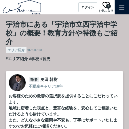
0
ログイン
お気に入り
宇治市にある「宇治市立西宇治中学
校」の概要！教育方針や特徴もご紹
介
エリア紹介
2025.07.08
#エリア紹介
#学校
#育児
筆者
奥田 幹樹
不動産キャリア10年
お客様のための最善の選択肢を提供することにこだわってい
ます。
地域に密着した視点と、豊富な経験を、安心してご相談いた
だけるよう心掛けています。
また、どんな小さな疑問や不安も、丁寧にサポートいたしま
すのでお気軽にご相談ください。