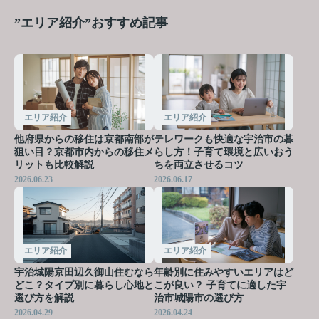
”エリア紹介”おすすめ記事
エリア紹介
エリア紹介
他府県からの移住は京都南部が
テレワークも快適な宇治市の暮
狙い目？京都市内からの移住メ
らし方！子育て環境と広いおう
リットも比較解説
ちを両立させるコツ
2026.06.23
2026.06.17
エリア紹介
エリア紹介
宇治城陽京田辺久御山住むなら
年齢別に住みやすいエリアはど
どこ？タイプ別に暮らし心地と
こが良い？ 子育てに適した宇
選び方を解説
治市城陽市の選び方
2026.04.29
2026.04.24