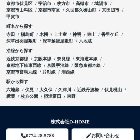
京都市伏見区
宇治市
枚方市
高槻市
城陽市
京都市山科区
京都市南区
久世郡久御山町
京田辺市
甲賀市
町名から探す
寺田
槇島町
木幡
上土室
神明
東山
香里ケ丘
深草出羽屋敷町
深草越後屋敷町
六地蔵
沿線から探す
近鉄京都線
京阪本線
奈良線
東海道本線
京都地下鉄東西線
京阪宇治線
阪急京都本線
京都市営烏丸線
片町線
湖西線
駅から探す
六地蔵
伏見
大久保
久津川
近鉄丹波橋
伏見桃山
樟葉
枚方公園
摂津富田
東野
株式会社O-HOME
0774-28-5788
お問い合わせ