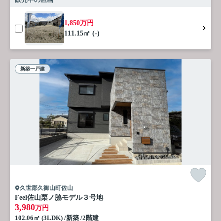
1,850万円
111.15㎡ (-)
新築一戸建
久世郡久御山町佐山
Feel佐山栗ノ脇モデル３号地
3,980
万円
102.06㎡ (3LDK) /新築 /2階建