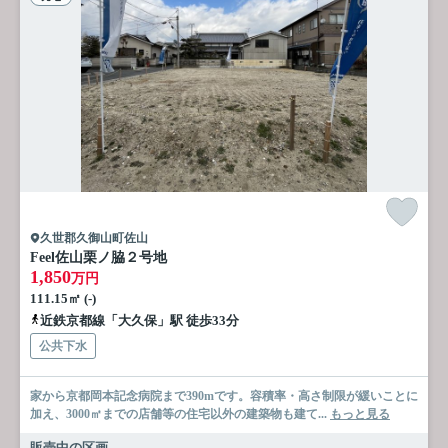
久世郡久御山町佐山
Feel佐山栗ノ脇２号地
1,850
万円
111.15㎡ (-)
近鉄京都線「大久保」駅 徒歩33分
公共下水
家から京都岡本記念病院まで390mです。容積率・高さ制限が緩いことに
加え、3000㎡までの店舗等の住宅以外の建築物も建て...
もっと見る
販売中の区画