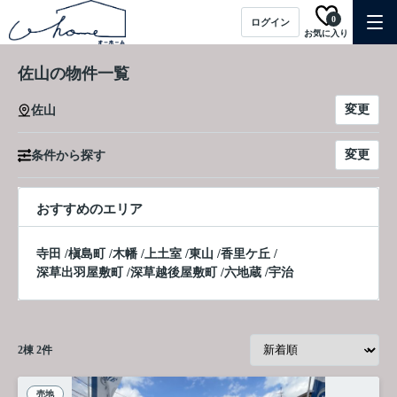
0
ログイン
お気に入り
佐山の物件一覧
変更
佐山
変更
条件から探す
おすすめのエリア
寺田
/
槇島町
/
木幡
/
上土室
/
東山
/
香里ケ丘
/
深草出羽屋敷町
/
深草越後屋敷町
/
六地蔵
/
宇治
2
棟
2
件
売地