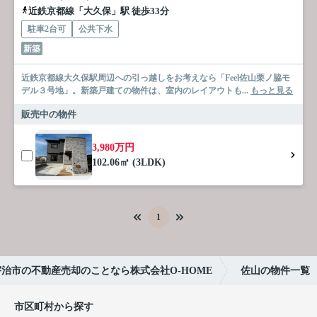
近鉄京都線「大久保」駅 徒歩33分
駐車2台可
公共下水
新築
近鉄京都線大久保駅周辺への引っ越しをお考えなら「Feel佐山栗ノ脇モ
デル３号地」。新築戸建ての物件は、室内のレイアウトも...
もっと見る
販売中の物件
3,980万円
102.06㎡ (3LDK)
1
宇治市の不動産売却のことなら株式会社O-HOME
佐山の物件一覧
市区町村から探す