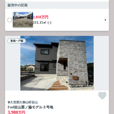
販売中の区画
1,850万円
111.15㎡ (-)
新築一戸建
久世郡久御山町佐山
Feel佐山栗ノ脇モデル３号地
3,980
万円