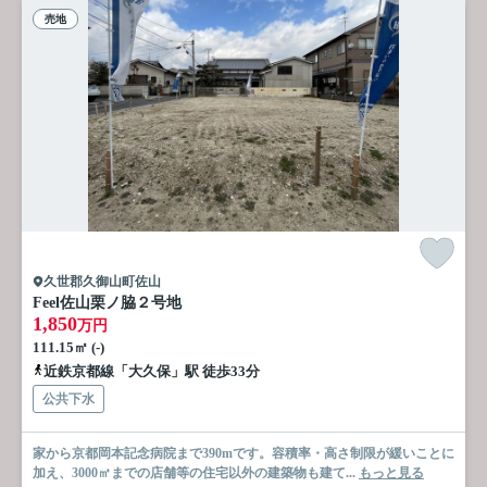
売地
久世郡久御山町佐山
Feel佐山栗ノ脇２号地
1,850
万円
111.15㎡ (-)
近鉄京都線「大久保」駅 徒歩33分
公共下水
家から京都岡本記念病院まで390mです。容積率・高さ制限が緩いことに
加え、3000㎡までの店舗等の住宅以外の建築物も建て...
もっと見る