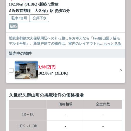
102.06㎡ (3LDK) /新築 /2階建
近鉄京都線「大久保」駅 徒歩33分
駐車2台可
公共下水
新築
近鉄京都線大久保駅周辺への引っ越しをお考えなら「Feel佐山栗ノ脇モ
デル３号地」。新築戸建ての物件は、室内のレイアウトも...
もっと見る
販売中の物件
3,980万円
102.06㎡ (3LDK)
久世郡久御山町の掲載物件の価格相場
価格相場
空室件数
1R～1K
-
-
1DK～1LDK
-
-