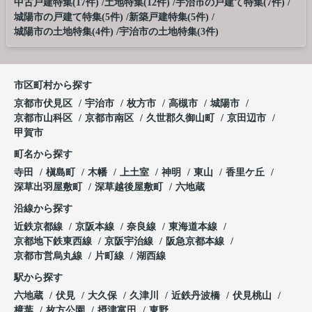
中古戸建特集(17件)
土地特集(12件)
宇治市の戸建て特集(7件)
城陽市の戸建て特集(5件)
新築戸建特集(5件)
城陽市の土地特集(4件)
宇治市の土地特集(3件)
市区町村から探す
京都市伏見区
宇治市
枚方市
高槻市
城陽市
京都市山科区
京都市南区
久世郡久御山町
京田辺市
甲賀市
町名から探す
寺田
槇島町
木幡
上土室
神明
東山
香里ケ丘
深草出羽屋敷町
深草越後屋敷町
六地蔵
沿線から探す
近鉄京都線
京阪本線
奈良線
東海道本線
京都地下鉄東西線
京阪宇治線
阪急京都本線
京都市営烏丸線
片町線
湖西線
駅から探す
六地蔵
伏見
大久保
久津川
近鉄丹波橋
伏見桃山
樟葉
枚方公園
摂津富田
東野