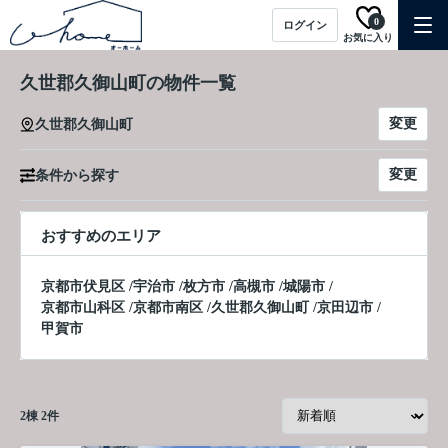
0
ログイン
お気に入り
久世郡久御山町の物件一覧
変更
久世郡久御山町
変更
条件から探す
おすすめのエリア
京都市伏見区
/
宇治市
/
枚方市
/
高槻市
/
城陽市
/
京都市山科区
/
京都市南区
/
久世郡久御山町
/
京田辺市
/
甲賀市
2
棟
2
件