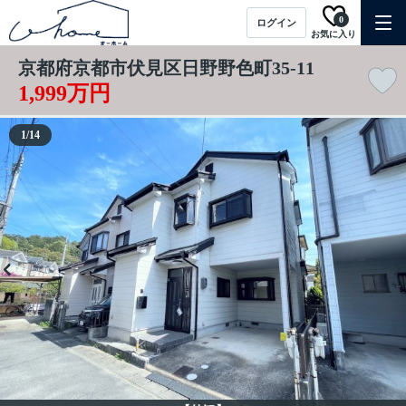
0
ログイン
お気に入り
京都府京都市伏見区日野野色町35-11
1,999万円
1
/
14