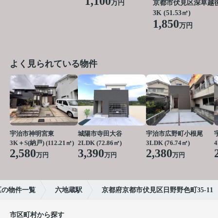
1,100
万円
京都市伏見区深草越
3K (51.53㎡)
1,850
万円
よく見られている物件
宇治市神明宮東
城陽市寺田大谷
宇治市広野町小根尾
3K＋S(納戸) (112.21㎡)
2LDK (72.86㎡)
3LDK (76.74㎡)
2,580
3,390
2,380
万円
万円
万円
区の物件一覧
六地蔵駅
京都府京都市伏見区日野野色町35-11
市区町村から探す