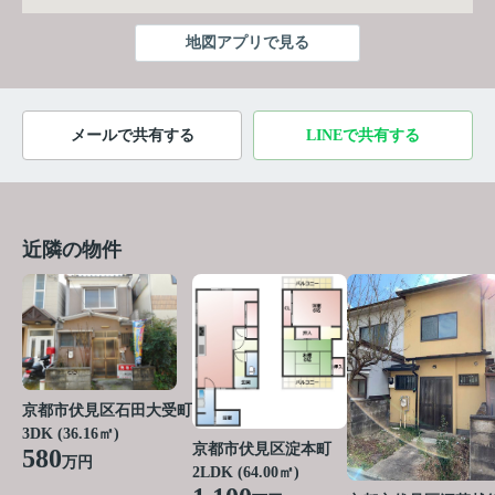
地図アプリで見る
メールで共有する
LINEで共有する
近隣の物件
京都市伏見区石田大受町
3DK (36.16㎡)
京都市伏見区淀本町
580
万円
2LDK (64.00㎡)