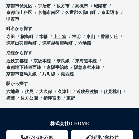
京都市伏見区
宇治市
枚方市
高槻市
城陽市
京都市山科区
京都市南区
久世郡久御山町
京田辺市
甲賀市
町名から探す
寺田
槇島町
木幡
上土室
神明
東山
香里ケ丘
深草出羽屋敷町
深草越後屋敷町
六地蔵
沿線から探す
近鉄京都線
京阪本線
奈良線
東海道本線
京都地下鉄東西線
京阪宇治線
阪急京都本線
京都市営烏丸線
片町線
湖西線
駅から探す
六地蔵
伏見
大久保
久津川
近鉄丹波橋
伏見桃山
樟葉
枚方公園
摂津富田
東野
株式会社O-HOME
0774-28-5788
お問い合わせ