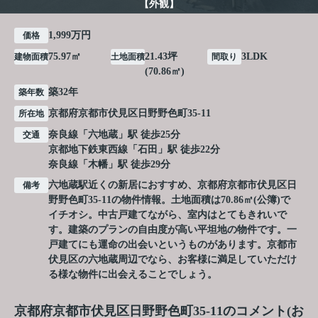
【外観】
1,999万円
価格
75.97㎡
21.43坪
3LDK
建物面積
土地面積
間取り
(70.86㎡)
築32年
築年数
京都府
京都市伏見区
日野野色町
35-11
所在地
奈良線
「
六地蔵
」駅 徒歩25分
交通
京都地下鉄東西線
「
石田
」駅 徒歩22分
奈良線
「
木幡
」駅 徒歩29分
六地蔵駅近くの新居におすすめ、京都府京都市伏見区日
備考
野野色町35-11の物件情報。土地面積は70.86㎡(公簿)で
イチオシ。中古戸建てながら、室内はとてもきれいで
す。建築のプランの自由度が高い平坦地の物件です。一
戸建てにも運命の出会いというものがあります。京都市
伏見区の六地蔵周辺でなら、お客様に満足していただけ
る様な物件に出会えることでしょう。
京都府京都市伏見区日野野色町35-11のコメント(お