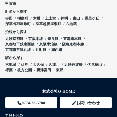
甲賀市
町名から探す
寺田
槇島町
木幡
上土室
神明
東山
香里ケ丘
深草出羽屋敷町
深草越後屋敷町
六地蔵
沿線から探す
近鉄京都線
京阪本線
奈良線
東海道本線
京都地下鉄東西線
京阪宇治線
阪急京都本線
京都市営烏丸線
片町線
湖西線
駅から探す
六地蔵
伏見
大久保
久津川
近鉄丹波橋
伏見桃山
樟葉
枚方公園
摂津富田
東野
株式会社O-HOME
0774-28-5788
お問い合わせ
〒611-0025