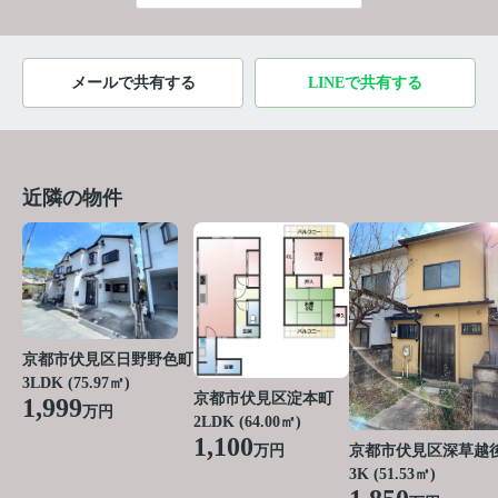
メールで共有する
LINEで共有する
近隣の物件
京都市伏見区日野野色町
3LDK (75.97㎡)
京都市伏見区淀本町
1,999
万円
2LDK (64.00㎡)
1,100
万円
京都市伏見区深草越
3K (51.53㎡)