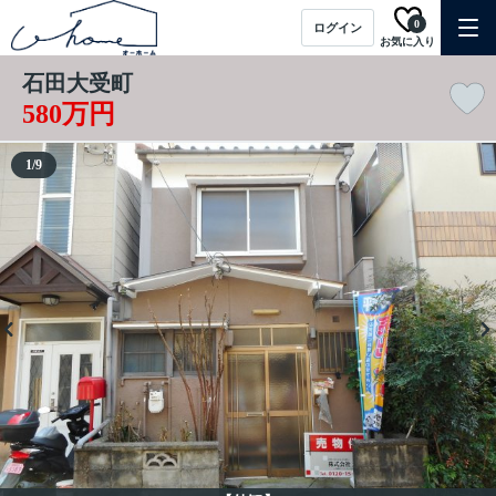
0
ログイン
お気に入り
石田大受町
580万円
1
/
9