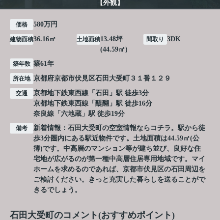
【外観】
580万円
価格
36.16㎡
13.48坪
3DK
建物面積
土地面積
間取り
(44.59㎡)
築61年
築年数
京都府
京都市伏見区
石田大受町
３１番１２９
所在地
京都地下鉄東西線
「
石田
」駅 徒歩3分
交通
京都地下鉄東西線
「
醍醐
」駅 徒歩16分
奈良線
「
六地蔵
」駅 徒歩19分
新着情報：石田大受町の空室情報ならコチラ。駅から徒
備考
歩3分圏内にある駅近物件です。土地面積は44.59㎡(公
簿)です。中高層のマンション等が建ち並び、良好な住
宅地が広がるのが第一種中高層住居専用地域です。マイ
ホームを求めるのであれば、京都市伏見区の石田周辺を
ご検討ください。きっと充実した暮らしを送ることがで
きるでしょう。
石田大受町のコメント(おすすめポイント)