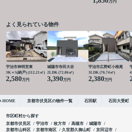
1,850
万円
よく見られている物件
宇治市神明宮東
城陽市寺田大谷
宇治市広野町小根尾
3K＋S(納戸) (112.21㎡)
2LDK (72.86㎡)
3LDK (76.74㎡)
2,580
3,390
2,380
万円
万円
万円
HOME
京都市伏見区の物件一覧
石田駅
石田大受町
市区町村から探す
京都市伏見区
宇治市
枚方市
高槻市
城陽市
京都市山科区
京都市南区
久世郡久御山町
京田辺市