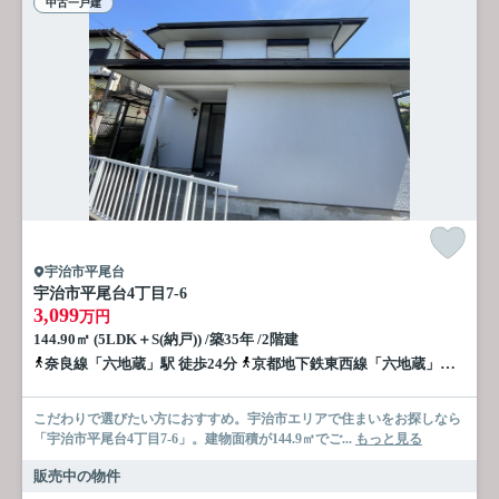
中古一戸建
宇治市平尾台
宇治市平尾台4丁目7-6
3,099
万円
144.90㎡ (5LDK＋S(納戸)) /築35年 /2階建
奈良線「六地蔵」駅 徒歩24分
京都地下鉄東西線「六地蔵」駅 徒歩26分
こだわりで選びたい方におすすめ。宇治市エリアで住まいをお探しなら
「宇治市平尾台4丁目7-6」。建物面積が144.9㎡でご...
もっと見る
販売中の物件