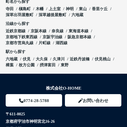
町名から探す
寺田
槇島町
木幡
上土室
神明
東山
香里ケ丘
深草出羽屋敷町
深草越後屋敷町
六地蔵
沿線から探す
近鉄京都線
京阪本線
奈良線
東海道本線
京都地下鉄東西線
京阪宇治線
阪急京都本線
京都市営烏丸線
片町線
湖西線
駅から探す
六地蔵
伏見
大久保
久津川
近鉄丹波橋
伏見桃山
樟葉
枚方公園
摂津富田
東野
株式会社O-HOME
0774-28-5788
お問い合わせ
〒611-0025
京都府宇治市神明宮北16-26