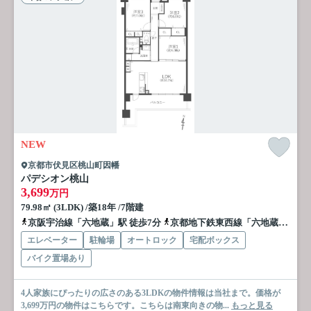
NEW
京都市伏見区桃山町因幡
パデシオン桃山
3,699
万円
79.98㎡ (3LDK) /築18年 /7階建
京阪宇治線「六地蔵」駅 徒歩7分
京都地下鉄東西線「六地蔵」駅 徒歩9分
エレベーター
駐輪場
オートロック
宅配ボックス
バイク置場あり
4人家族にぴったりの広さのある3LDKの物件情報は当社まで。価格が
3,699万円の物件はこちらです。こちらは南東向きの物...
もっと見る