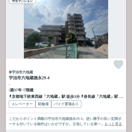
中古マンション
宇治市六地蔵
宇治市六地蔵徳永29-4
-
/築37年 /7階建
京都地下鉄東西線「六地蔵」駅 徒歩3分
奈良線「六地蔵」駅 徒歩3分
エレベーター
駐輪場
バイク置場あり
こだわりポイント満載の宇治市六地蔵徳永29-4。使い勝手の良い玄関ポ
ーチも付いている物件はいかがですか。立地している第一...
もっと見る