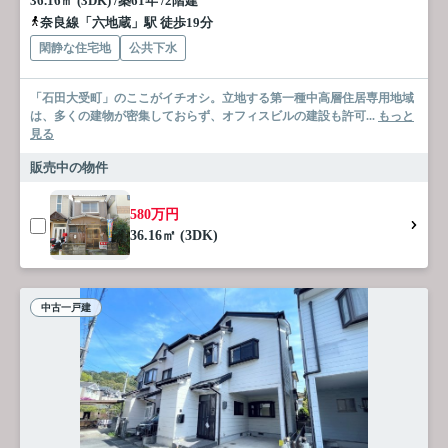
36.16㎡ (3DK) /築61年 /2階建
奈良線「六地蔵」駅 徒歩19分
閑静な住宅地
公共下水
「石田大受町」のここがイチオシ。立地する第一種中高層住居専用地域
は、多くの建物が密集しておらず、オフィスビルの建設も許可...
もっと
見る
販売中の物件
580万円
36.16㎡ (3DK)
中古一戸建