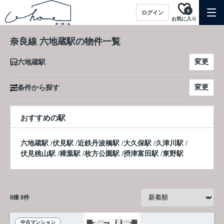
0
ログイン
お気に入り
奈良線 六地蔵駅の物件一覧
変更
六地蔵駅
変更
条件から探す
おすすめの駅
六地蔵駅
/
伏見駅
/
近鉄丹波橋駅
/
大久保駅
/
久津川駅
/
伏見桃山駅
/
樟葉駅
/
枚方公園駅
/
摂津富田駅
/
東野駅
8
棟
8
件
中古マンション