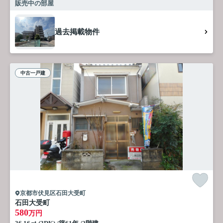
販売中の部屋
過去掲載物件
中古一戸建
京都市伏見区石田大受町
石田大受町
580
万円