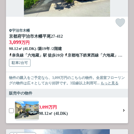
宇治市木幡
京都府宇治市木幡平尾27-412
3,099
万円
98.12㎡ (4LDK) /築19年 /2階建
奈良線「六地蔵」駅 徒歩20分
京都地下鉄東西線「六地蔵」駅 徒歩20分
駐車2台可
物件の購入をご予定なら、3,099万円のこちらの物件。全居室フローリン
グの物件は広々としており好評です。3沿線以上利用可...
もっと見る
販売中の物件
3,099万円
98.12㎡ (4LDK)