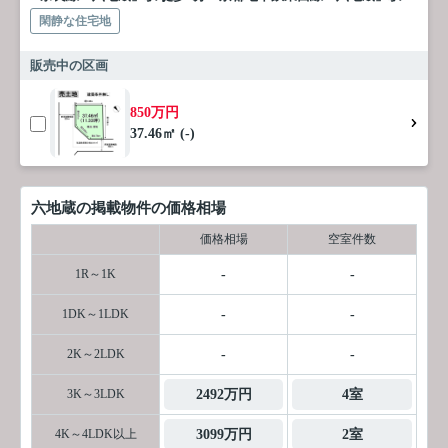
閑静な住宅地
販売中の区画
850万円
37.46㎡ (-)
六地蔵の掲載物件の価格相場
価格相場
空室件数
1R～1K
-
-
1DK～1LDK
-
-
2K～2LDK
-
-
3K～3LDK
2492万円
4室
4K～4LDK以上
3099万円
2室