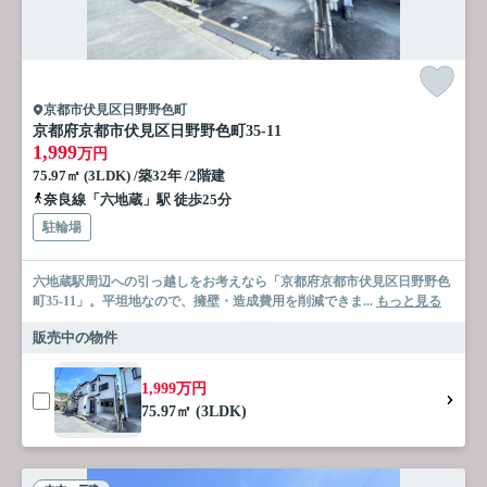
京都市伏見区日野野色町
京都府京都市伏見区日野野色町35-11
1,999
万円
75.97㎡ (3LDK) /築32年 /2階建
奈良線「六地蔵」駅 徒歩25分
駐輪場
六地蔵駅周辺への引っ越しをお考えなら「京都府京都市伏見区日野野色
町35-11」。平坦地なので、擁壁・造成費用を削減できま...
もっと見る
販売中の物件
1,999万円
75.97㎡ (3LDK)