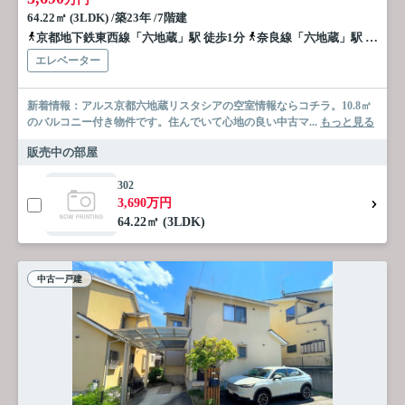
64.22㎡ (3LDK) /築23年 /7階建
京都地下鉄東西線「六地蔵」駅 徒歩1分
奈良線「六地蔵」駅 徒歩5分
エレベーター
新着情報：アルス京都六地蔵リスタシアの空室情報ならコチラ。10.8㎡
のバルコニー付き物件です。住んでいて心地の良い中古マ...
もっと見る
販売中の部屋
302
3,690万円
64.22㎡ (3LDK)
中古一戸建