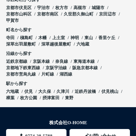
京都市伏見区
宇治市
枚方市
高槻市
城陽市
京都市山科区
京都市南区
久世郡久御山町
京田辺市
甲賀市
町名から探す
寺田
槇島町
木幡
上土室
神明
東山
香里ケ丘
深草出羽屋敷町
深草越後屋敷町
六地蔵
沿線から探す
近鉄京都線
京阪本線
奈良線
東海道本線
京都地下鉄東西線
京阪宇治線
阪急京都本線
京都市営烏丸線
片町線
湖西線
駅から探す
六地蔵
伏見
大久保
久津川
近鉄丹波橋
伏見桃山
樟葉
枚方公園
摂津富田
東野
株式会社O-HOME
0774-28-5788
お問い合わせ