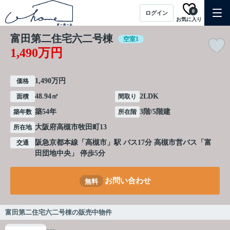
0
ログイン
お気に入り
富田第二住宅六二号棟
空室1
1,490万円
1,490万円
価格
48.94㎡
2LDK
面積
間取り
築54年
3階/5階建
築年数
所在階
大阪府
高槻市
牧田町
13
所在地
阪急京都本線
「
高槻市
」駅 バス17分 高槻市営バス「富
交通
田団地中央」 停歩5分
お問い合わせ
無料
富田第二住宅六二号棟の販売中物件