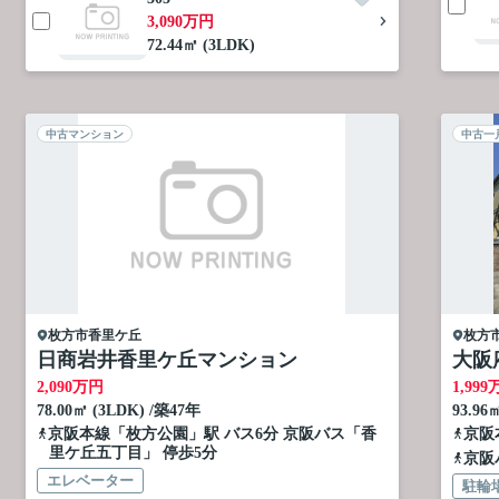
3,090万円
72.44㎡ (3LDK)
中古マンション
中古一
枚方市
香里ケ丘
枚方
日商岩井香里ケ丘マンション
大阪府
2,090
万円
1,999
78.00㎡ (3LDK) /築47年
93.96
京阪本線
「
枚方公園
」駅 バス6分 京阪バス「香
京阪
里ケ丘五丁目」 停歩5分
京阪
エレベーター
駐輪