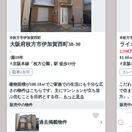
枚方市
伊加賀西町
枚方
大阪府枚方市伊加賀西町38-30
ライ
-
2,190
/築18年
81.60
京阪本線
「
枚方公園
」駅 徒歩19分
京阪
駐車2台可
エレ
建物面積が108.18㎡でご家族での生活にも十分な広
こだわ
さの物件はこちらです。主にマンションが立ち並
で住ま
ぶ住むことを目的とする住...
もっと見る
方」。
販売中の物件
販売中
過去掲載物件