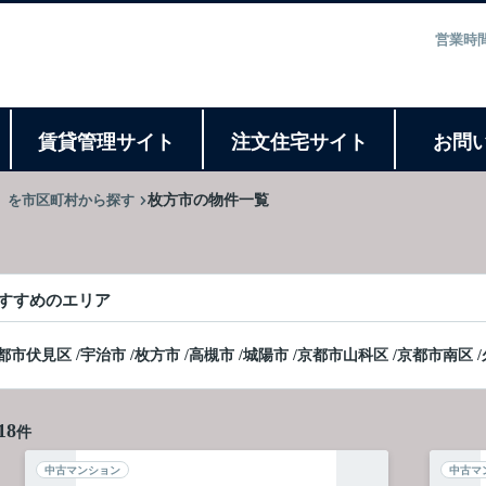
営業時間
ト
賃貸管理サイト
注文住宅サイト
お問
】を市区町村から探す
枚方市の物件一覧
すすめのエリア
都市伏見区
/
宇治市
/
枚方市
/
高槻市
/
城陽市
/
京都市山科区
/
京都市南区
/
18
件
中古マンション
中古マ