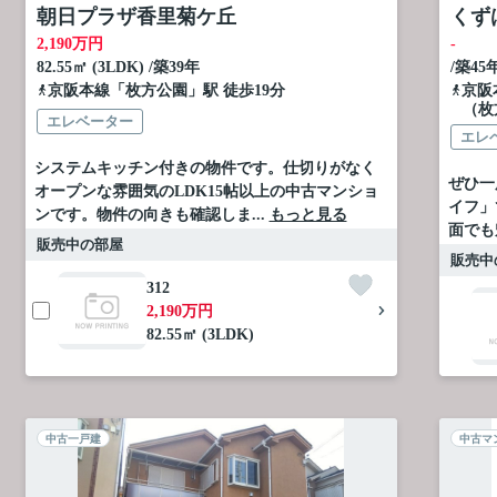
朝日プラザ香里菊ケ丘
くず
2,190
万円
-
82.55㎡ (3LDK) /築39年
/築45
京阪本線
「
枚方公園
」駅 徒歩19分
京阪
（枚
エレベーター
エレ
システムキッチン付きの物件です。仕切りがなく
ぜひ一
オープンな雰囲気のLDK15帖以上の中古マンショ
イフ」
ンです。物件の向きも確認しま...
もっと見る
面でも
販売中の部屋
販売中
312
2,190万円
82.55㎡ (3LDK)
中古一戸建
中古マ