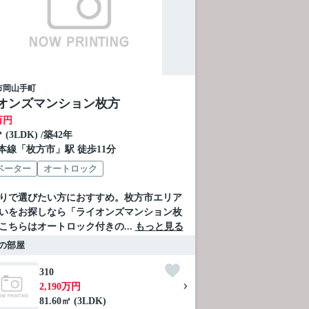
市
岡山手町
オンズマンション枚方
万円
㎡ (3LDK) /築42年
本線
「
枚方市
」駅 徒歩11分
ベーター
オートロック
りで選びたい方におすすめ。枚方市エリア
いをお探しなら「ライオンズマンション枚
こちらはオートロック付きの...
もっと見る
の部屋
310
2,190万円
81.60㎡ (3LDK)