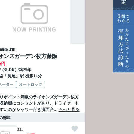
市
藤阪北町
オンズガーデン枚方藤阪
万円
㎡ (3LDK) /築25年
線
「
長尾
」駅 徒歩14分
ベーター
オートロック
りポイント満載のライオンズガーデン枚方
収納棚にコンセントがあり、ドライヤーも
すいのがシャワー付き洗面台...
もっと見る
の部屋
311