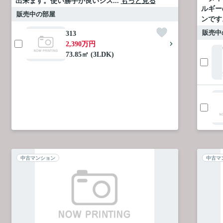
出来ます。使い勝手が良いシス...
もっと見る
ルギー
販売中の部屋
ンです
販売中
313
2,390万円
73.85㎡ (3LDK)
中古マンション
中古マ