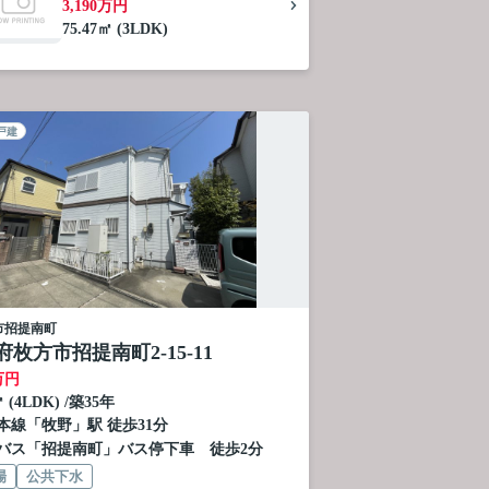
3,190万円
75.47㎡ (3LDK)
戸建
市
招提南町
枚方市招提南町2-15-11
万円
㎡ (4LDK) /築35年
本線
「
牧野
」駅 徒歩31分
バス「招提南町」バス停下車 徒歩2分
場
公共下水