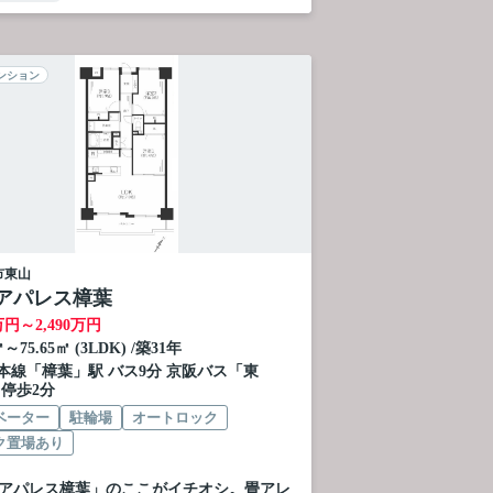
ンション
市
東山
アパレス樟葉
万円～
2,490
万円
㎡～75.65㎡ (3LDK) /築31年
本線
「
樟葉
」駅 バス9分 京阪バス「東
 停歩2分
ベーター
駐輪場
オートロック
ク置場あり
アパレス樟葉」のここがイチオシ。畳アレ