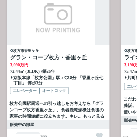
枚方市
香里ケ丘
枚方
グラン・コープ枚方・香里ヶ丘
ライ
3,090
万円
3,190
72.44㎡ (3LDK) /築26年
75.47
京阪本線
「
枚方公園
」駅 バス8分 「香里ヶ丘七
片町
丁目」 停歩3分
エレ
エレベーター
オートロック
こだわ
枚方公園駅周辺への引っ越しをお考えなら「グラ
藤阪。
ンコープ枚方香里ヶ丘」。食器洗乾燥機は食後の
使いや
家事の時間短縮に役立ちます。キレ...
もっと見る
販売中
販売中の部屋
305