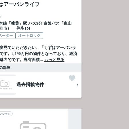
はアーバンライフ
年
本線
「
樟葉
」駅 バス9分 京阪バス「東山
方市）」 停歩1分
ベーター
オートロック
度見ていただきたい、「くずはアーバンラ
です。2,190万円の物件となっており、経済
魅力的です。専有面積...
もっと見る
の部屋
過去掲載物件
ンション