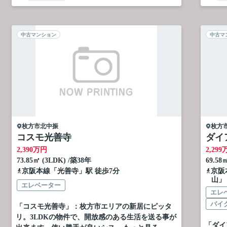
中古マンション
中古マ
枚方市
北中振
枚方
コスモ光善寺
ダイ
2,390
万円
2,299
73.85㎡ (3LDK) /築38年
69.58
京阪本線
「
光善寺
」駅 徒歩7分
京阪
山」
エレベーター
エレ
バイ
「コスモ光善寺」：枚方市エリアの新居にピッタ
リ。3LDKの物件で、開放感のある生活を送る事が
「ダイ