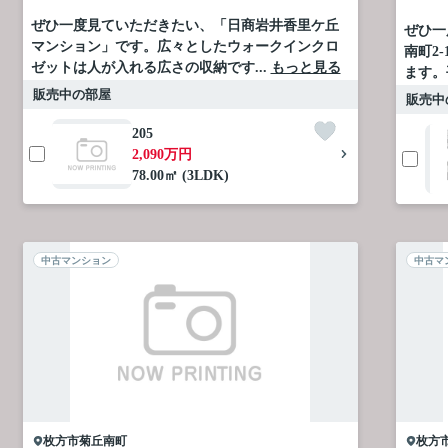
ぜひ一度見ていただきたい、「日商岩井香里ケ丘
ぜひ一
マンション」です。広々としたウォークインクロ
南町2-
ゼットは人が入れる広さの収納です...
もっと見る
ます。
販売中の部屋
販売中
205
2,090万円
78.00㎡ (3LDK)
中古マンション
中古マ
枚方市
菊丘南町
枚方