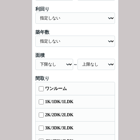
利回り
築年数
面積
～
間取り
ワンルーム
1K/1DK/1LDK
2K/2DK/2LDK
3K/3DK/3LDK