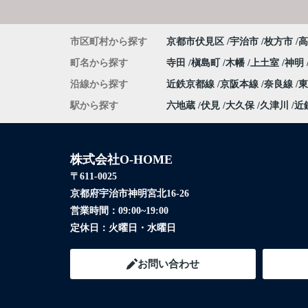
市区町村から探す
京都市伏見区
宇治市
枚方市
高
町名から探す
寺田
槇島町
木幡
上土室
神明
沿線から探す
近鉄京都線
京阪本線
奈良線
駅から探す
六地蔵
伏見
大久保
久津川
近
株式会社O-HOME
〒611-0025
京都府宇治市神明宮北16-26
営業時間：
09:00~19:00
定休日：
火曜日・水曜日
お問い合わせ