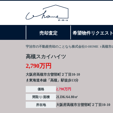
売却査定
希望物件リクエス
宇治市の不動産売却のことなら株式会社O-HOME
高槻市
高槻スカイハイツ
2,790万円
大阪府
高槻市
古曽部町
２丁目10-10
東海道本線「高槻」駅徒歩13分
価格
2,790万円
間取り/面積
2LDK/64.80㎡
所在地
大阪府
高槻市
古曽部町
２丁目10-10