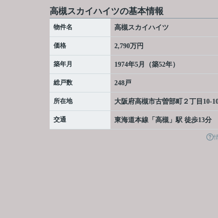
高槻スカイハイツの基本情報
物件名
高槻スカイハイツ
価格
2,790万円
築年月
1974年5月（築52年）
総戸数
248戸
所在地
大阪府
高槻市
古曽部町
２丁目10-1
交通
東海道本線
「
高槻
」駅 徒歩13分