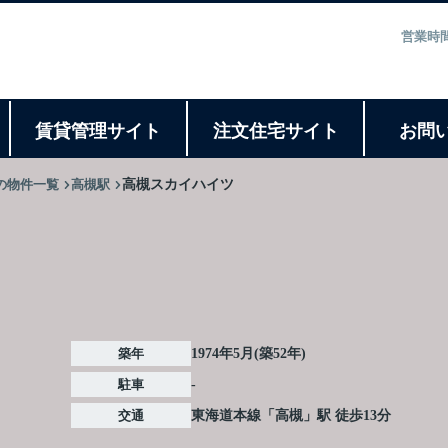
営業時間
ト
賃貸管理サイト
注文住宅サイト
お問
の物件一覧
高槻駅
高槻スカイハイツ
築年
1974年5月(築52年)
駐車
-
交通
東海道本線
「
高槻
」駅 徒歩13分