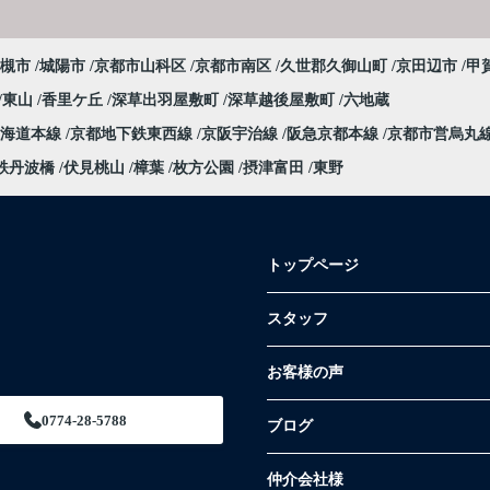
槻市
城陽市
京都市山科区
京都市南区
久世郡久御山町
京田辺市
甲
東山
香里ケ丘
深草出羽屋敷町
深草越後屋敷町
六地蔵
東海道本線
京都地下鉄東西線
京阪宇治線
阪急京都本線
京都市営烏丸
鉄丹波橋
伏見桃山
樟葉
枚方公園
摂津富田
東野
トップページ
スタッフ
お客様の声
0774-28-5788
ブログ
仲介会社様