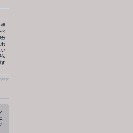
一押
レベ
3分
これ
まい
手伝
対す
の見方
マ
に
サ