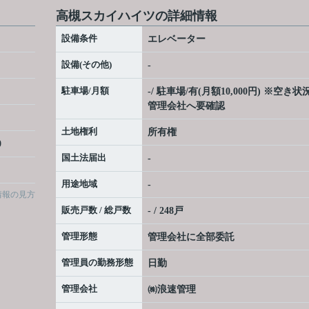
高槻スカイハイツの詳細情報
設備条件
エレベーター
設備(その他)
-
駐車場/月額
-/ 駐車場/有(月額10,000円) ※空き状
管理会社へ要確認
土地権利
所有権
0
国土法届出
-
用途地域
-
情報の見方
販売戸数 / 総戸数
- / 248戸
管理形態
管理会社に全部委託
管理員の勤務形態
日勤
管理会社
㈱浪速管理