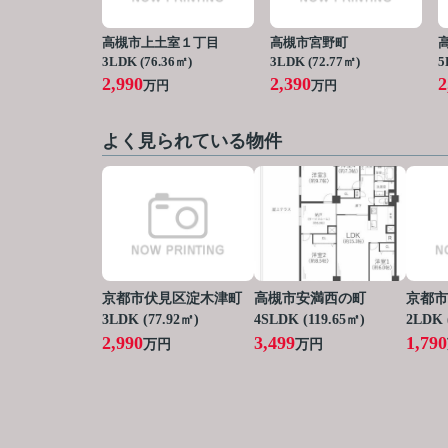
高槻市上土室１丁目
高槻市宮野町
3LDK (76.36㎡)
3LDK (72.77㎡)
5
2,990
2,390
2
万円
万円
よく見られている物件
京都市伏見区淀木津町
高槻市安満西の町
京都市
3LDK (77.92㎡)
4SLDK (119.65㎡)
2LDK 
2,990
3,499
1,790
万円
万円