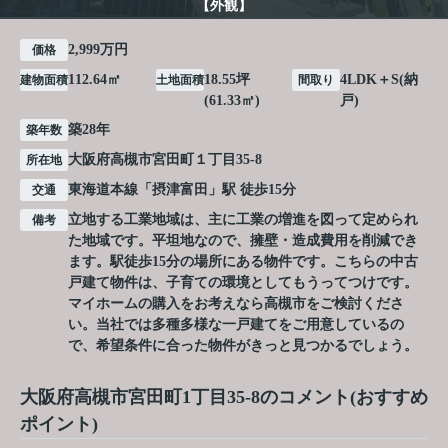
【外観】
2,999万円
価格
112.64㎡
18.55坪
4LDK＋S(納
建物面積
土地面積
間取り
(61.33㎡)
戸)
築28年
築年数
大阪府
高槻市
宮田町
１丁目35-8
所在地
東海道本線
「
摂津富田
」駅 徒歩15分
交通
立地する工業地域は、主に工業の増進を図って定められ
備考
た地域です。平坦地なので、擁壁・造成費用を削減でき
ます。駅徒歩15分の場所にある物件です。こちらの中古
戸建て物件は、子育ての環境としてもうってつけです。
マイホームの購入をお考えなら高槻市をご検討くださ
い。当社では多種多様な一戸建てをご用意しているの
で、希望条件に合った物件がきっと見つかるでしょう。
大阪府高槻市宮田町1丁目35-8のコメント(おすすめ
ポイント)