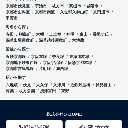
京都市伏見区
宇治市
枚方市
高槻市
城陽市
京都市山科区
京都市南区
久世郡久御山町
京田辺市
甲賀市
町名から探す
寺田
槇島町
木幡
上土室
神明
東山
香里ケ丘
深草出羽屋敷町
深草越後屋敷町
六地蔵
沿線から探す
近鉄京都線
京阪本線
奈良線
東海道本線
京都地下鉄東西線
京阪宇治線
阪急京都本線
京都市営烏丸線
片町線
湖西線
駅から探す
六地蔵
伏見
大久保
久津川
近鉄丹波橋
伏見桃山
樟葉
枚方公園
摂津富田
東野
株式会社O-HOME
0774-28-5788
お問い合わせ