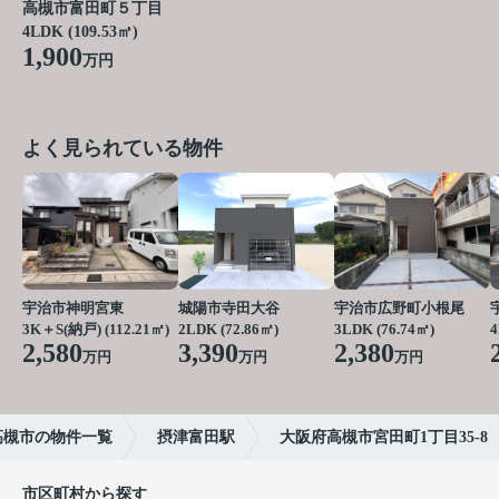
高槻市富田町５丁目
4LDK (109.53㎡)
1,900
万円
よく見られている物件
宇治市神明宮東
城陽市寺田大谷
宇治市広野町小根尾
3K＋S(納戸) (112.21㎡)
2LDK (72.86㎡)
3LDK (76.74㎡)
2,580
3,390
2,380
万円
万円
万円
高槻市の物件一覧
摂津富田駅
大阪府高槻市宮田町1丁目35-8
市区町村から探す