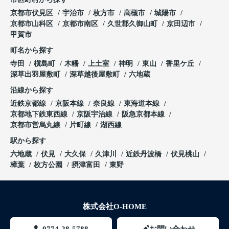
京都市伏見区
宇治市
枚方市
高槻市
城陽市
京都市山科区
京都市南区
久世郡久御山町
京田辺市
甲賀市
町名から探す
寺田
槇島町
木幡
上土室
神明
東山
香里ケ丘
深草出羽屋敷町
深草越後屋敷町
六地蔵
沿線から探す
近鉄京都線
京阪本線
奈良線
東海道本線
京都地下鉄東西線
京阪宇治線
阪急京都本線
京都市営烏丸線
片町線
湖西線
駅から探す
六地蔵
伏見
大久保
久津川
近鉄丹波橋
伏見桃山
樟葉
枚方公園
摂津富田
東野
株式会社O-HOME
0774-28-5788
お問い合わせ