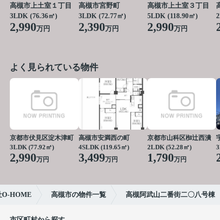
高槻市上土室１丁目
高槻市宮野町
高槻市上土室３丁目
3LDK (76.36㎡)
3LDK (72.77㎡)
5LDK (118.90㎡)
2
2,990
2,390
2,990
万円
万円
万円
よく見られている物件
京都市伏見区淀木津町
高槻市安満西の町
京都市山科区椥辻西潰
3LDK (77.92㎡)
4SLDK (119.65㎡)
2LDK (52.28㎡)
3
2,990
3,499
1,790
万円
万円
万円
-HOME
高槻市の物件一覧
高槻阿武山二番街二〇八号棟
市区町村から探す