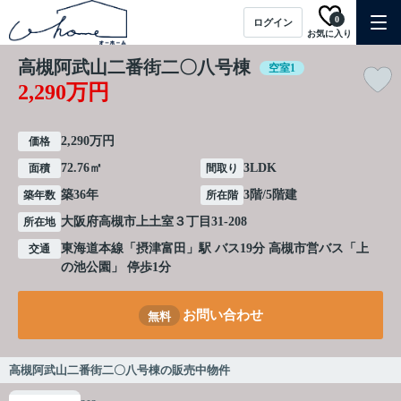
0
ログイン
お気に入り
高槻阿武山二番街二〇八号棟
空室1
2,290万円
2,290万円
価格
72.76㎡
3LDK
面積
間取り
築36年
3階/5階建
築年数
所在階
大阪府
高槻市
上土室
３丁目31-208
所在地
東海道本線
「
摂津富田
」駅 バス19分 高槻市営バス「上
交通
の池公園」 停歩1分
お問い合わせ
無料
高槻阿武山二番街二〇八号棟の販売中物件