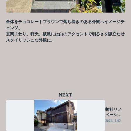
全体をチョコレートブラウンで落ち着きのある外観へイメージチ
ェンジ。
玄関まわり、軒天、破風には白のアクセントで明るさを際立たせ
スタイリッシュな外観に。
NEXT
弊社リノ
ベーショ
ン ③
2024.11.02