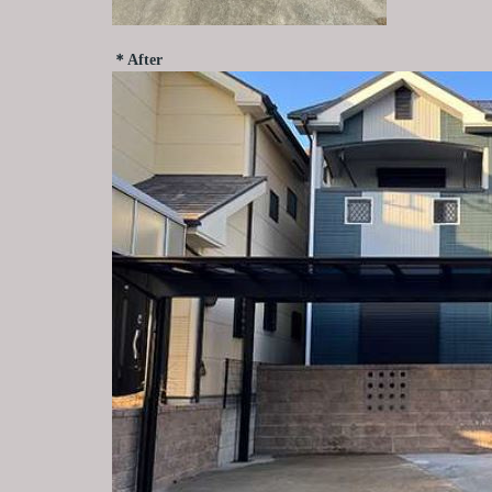
＊After