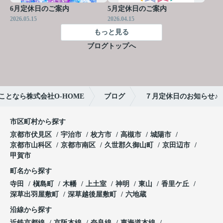
6月定休日のご案内
5月定休日のご案内
2026.05.15
2026.04.15
もっと見る
ブログトップへ
となら株式会社O-HOME
ブログ
７月定休日のお知らせ♪
市区町村から探す
京都市伏見区
宇治市
枚方市
高槻市
城陽市
京都市山科区
京都市南区
久世郡久御山町
京田辺市
甲賀市
町名から探す
寺田
槇島町
木幡
上土室
神明
東山
香里ケ丘
深草出羽屋敷町
深草越後屋敷町
六地蔵
沿線から探す
近鉄京都線
京阪本線
奈良線
東海道本線