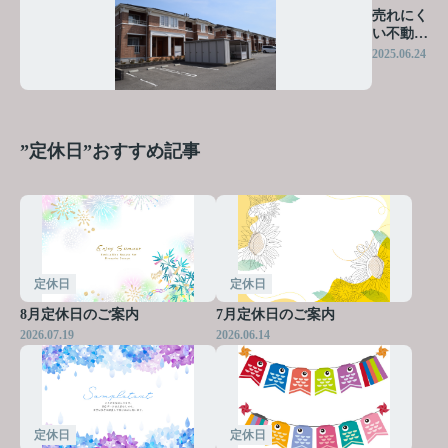
売れにく
い不動産
とは何
2025.06.24
か？理由
と解決策
も解説
”定休日”おすすめ記事
定休日
定休日
8月定休日のご案内
7月定休日のご案内
2026.07.19
2026.06.14
定休日
定休日