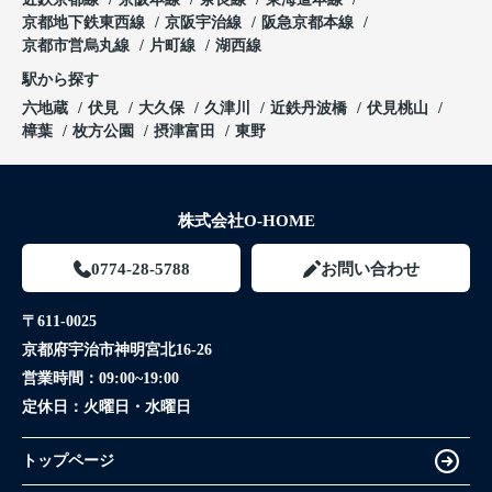
京都地下鉄東西線
京阪宇治線
阪急京都本線
京都市営烏丸線
片町線
湖西線
駅から探す
六地蔵
伏見
大久保
久津川
近鉄丹波橋
伏見桃山
樟葉
枚方公園
摂津富田
東野
株式会社O-HOME
0774-28-5788
お問い合わせ
〒611-0025
京都府宇治市神明宮北16-26
営業時間：
09:00~19:00
定休日：
火曜日・水曜日
トップページ