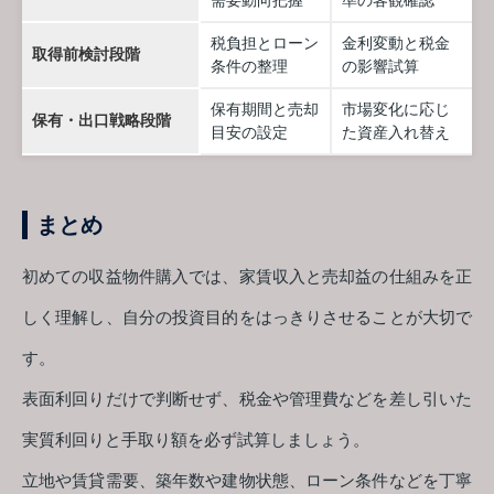
需要動向把握
準の客観確認
税負担とローン
金利変動と税金
取得前検討段階
条件の整理
の影響試算
保有期間と売却
市場変化に応じ
保有・出口戦略段階
目安の設定
た資産入れ替え
まとめ
初めての収益物件購入では、家賃収入と売却益の仕組みを正
しく理解し、自分の投資目的をはっきりさせることが大切で
す。
表面利回りだけで判断せず、税金や管理費などを差し引いた
実質利回りと手取り額を必ず試算しましょう。
立地や賃貸需要、築年数や建物状態、ローン条件などを丁寧