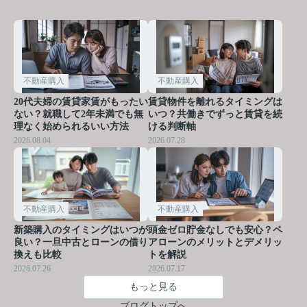
不動産購入
不動産購入
20代夫婦の賃貸家賃がもったい
賃貸物件を離れるタイミングは
ない？就職して2年未満でも無
いつ？共働きでずっと賃貸を続
理なく始められるいい方法
ける判断軸
2026.08.04
2026.07.28
不動産購入
不動産購入
新築購入のタイミングはいつが
頭金ゼロ貯金なしでも安心？ペ
良い？一旦中古とローンの借り
アローンのメリットとデメリッ
換えも比較
トを解説
2026.07.26
2026.07.17
もっと見る
ブログトップへ