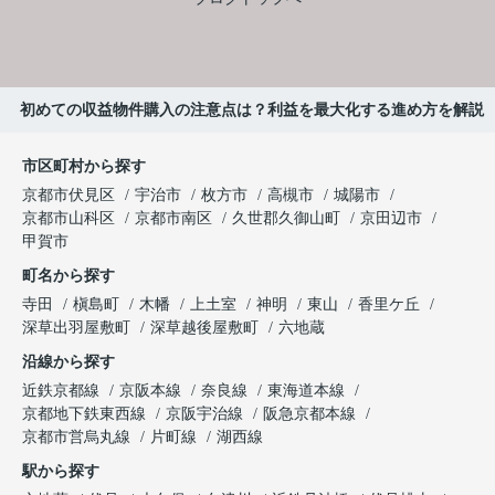
初めての収益物件購入の注意点は？利益を最大化する進め方を解説
市区町村から探す
京都市伏見区
宇治市
枚方市
高槻市
城陽市
京都市山科区
京都市南区
久世郡久御山町
京田辺市
甲賀市
町名から探す
寺田
槇島町
木幡
上土室
神明
東山
香里ケ丘
深草出羽屋敷町
深草越後屋敷町
六地蔵
沿線から探す
近鉄京都線
京阪本線
奈良線
東海道本線
京都地下鉄東西線
京阪宇治線
阪急京都本線
京都市営烏丸線
片町線
湖西線
駅から探す