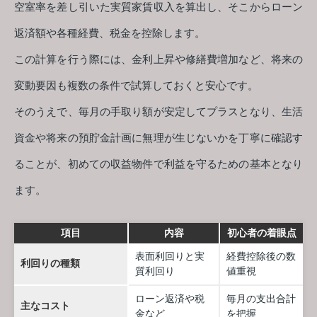
空室率を差し引いた実質家賃収入を算出し、そこからローン
返済額や各種経費、税金を控除します。
この計算を行う際には、金利上昇や修繕費増加など、将来の
変動要因も複数の条件で試算しておくと安心です。
そのうえで、毎月の手取り額が安定してプラスとなり、生活
資金や将来の預貯金計画に無理が生じないかを丁寧に確認す
ることが、初めての収益物件で利益を守るための基本となり
ます。
項目
内容
初心者の着眼点
表面利回りと実
経費控除後の数
利回りの種類
質利回り
値重視
ローン返済や税
毎月の支出合計
主なコスト
金など
を把握