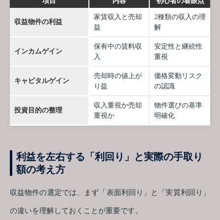
項目
内容
初心者の着眼点
家賃収入と売却
2種類の収入の理
収益物件の利益
益
解
保有中の賃料収
安定性と継続性
インカムゲイン
入
重視
売却時の値上が
価格変動リスク
キャピタルゲイン
り益
の認識
収入重視か売却
物件選びの基準
投資目的の整理
重視か
明確化
利益を左右する「利回り」と実際の手取り
額の考え方
収益物件の選定では、まず「表面利回り」と「実質利回り」
の違いを理解しておくことが重要です。