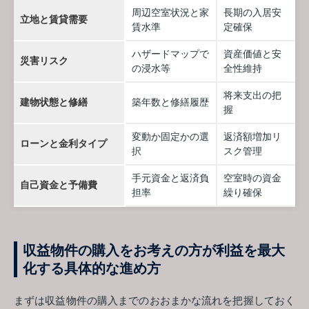
周辺空室状況と家
長期の入居安
立地と賃貸需要
賃水準
定確保
ハザードマップで
資産価値と安
災害リスク
の浸水等
全性維持
将来支出の把
建物状態と修繕
築年数と修繕履歴
握
変動か固定かの選
返済額増加リ
ローンと金利タイプ
択
スク管理
手元資金と返済負
空室時の資金
自己資金と予備費
担率
繰り確保
収益物件の購入をお考えの方が利益を最大
化する具体的な進め方
まずは収益物件の購入までのおおまかな流れを把握しておく