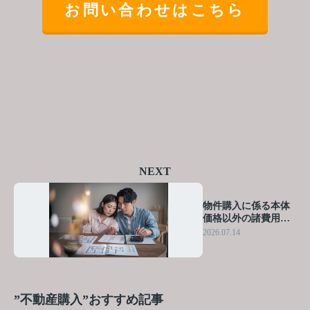
お問い合わせはこちら
NEXT
物件購入に係る本体
価格以外の諸費用と
は？税金や登記を理
2026.07.14
解して無理のない資
金計画を立てる方法
”不動産購入”おすすめ記事