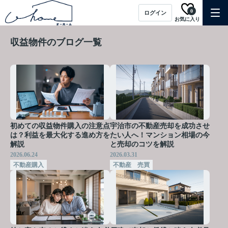
0
ログイン
お気に入り
収益物件のブログ一覧
初めての収益物件購入の注意点
宇治市の不動産売却を成功させ
は？利益を最大化する進め方を
たい人へ！マンション相場の今
解説
と売却のコツを解説
2026.06.24
2026.03.31
不動産購入
不動産 売買