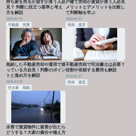
持ち家を売るか貸すか迷う人必
戸建て売却か賃貸か迷う人必見
見？ 判断に役立つ基準と考え
メリットとデメリットを比較し
方を解説
て判断軸を学ぶ
2026.03.31
2026.03.31
不動産 売買
売却 査定
相続した不動産売却や運用で迷
不動産売却で司法書士は必要？
っている方必見！判断のポイン
役割や依頼する費用も解説
トと進め方を解説
2026.01.27
2026.03.20
売却 査定
空き家 相続
水害で賃貸物件に被害が出たら
どうする？大家の責任や備え方