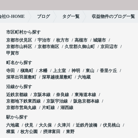
社O-HOME
ブログ
タグ一覧
収益物件のブログ一覧
市区町村から探す
京都市伏見区
宇治市
枚方市
高槻市
城陽市
京都市山科区
京都市南区
久世郡久御山町
京田辺市
甲賀市
町名から探す
寺田
槇島町
木幡
上土室
神明
東山
香里ケ丘
深草出羽屋敷町
深草越後屋敷町
六地蔵
沿線から探す
近鉄京都線
京阪本線
奈良線
東海道本線
京都地下鉄東西線
京阪宇治線
阪急京都本線
京都市営烏丸線
片町線
湖西線
駅から探す
六地蔵
伏見
大久保
久津川
近鉄丹波橋
伏見桃山
樟葉
枚方公園
摂津富田
東野