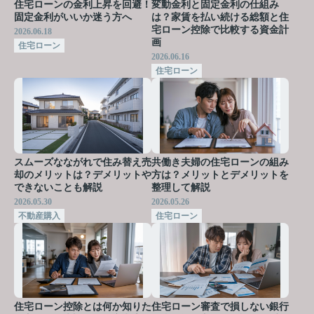
住宅ローンの金利上昇を回避！
変動金利と固定金利の仕組み
固定金利がいいか迷う方へ
は？家賃を払い続ける総額と住
宅ローン控除で比較する資金計
2026.06.18
画
住宅ローン
2026.06.16
住宅ローン
スムーズなながれで住み替え売
共働き夫婦の住宅ローンの組み
却のメリットは？デメリットや
方は？メリットとデメリットを
できないことも解説
整理して解説
2026.05.30
2026.05.26
不動産購入
住宅ローン
住宅ローン控除とは何か知りた
住宅ローン審査で損しない銀行