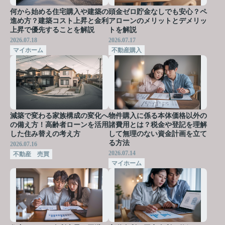
何から始める住宅購入や建築の
頭金ゼロ貯金なしでも安心？ペ
進め方？建築コスト上昇と金利
アローンのメリットとデメリッ
上昇で優先することを解説
トを解説
2026.07.18
2026.07.17
マイホーム
不動産購入
減築で変わる家族構成の変化へ
物件購入に係る本体価格以外の
の備え方！高齢者ローンを活用
諸費用とは？税金や登記を理解
した住み替えの考え方
して無理のない資金計画を立て
る方法
2026.07.16
2026.07.14
不動産 売買
マイホーム