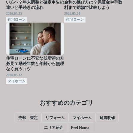
い方へ？年末調整と確定申告の
金利の選び方は？保証金や手数
違いと手続きの流れ
料まで総額で比較しよう
2026.05.25
2026.05.24
住宅ローン
住宅ローン
住宅ローンに不安な低所得の方
必見？勤続年数と年齢から無理
なく買うコツ
2026.05.22
マイホーム
おすすめのカテゴリ
売却 査定
リフォーム
マイホーム
耐震改修
エリア紹介
Feel House