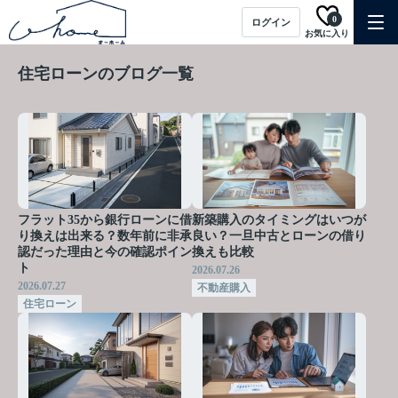
0
ログイン
お気に入り
住宅ローンのブログ一覧
フラット35から銀行ローンに借
新築購入のタイミングはいつが
り換えは出来る？数年前に非承
良い？一旦中古とローンの借り
認だった理由と今の確認ポイン
換えも比較
ト
2026.07.26
2026.07.27
不動産購入
住宅ローン