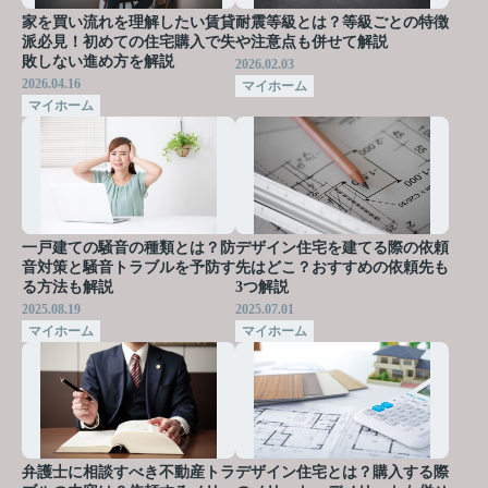
家を買い流れを理解したい賃貸
耐震等級とは？等級ごとの特徴
派必見！初めての住宅購入で失
や注意点も併せて解説
敗しない進め方を解説
2026.02.03
2026.04.16
マイホーム
マイホーム
一戸建ての騒音の種類とは？防
デザイン住宅を建てる際の依頼
音対策と騒音トラブルを予防す
先はどこ？おすすめの依頼先も
る方法も解説
3つ解説
2025.08.19
2025.07.01
マイホーム
マイホーム
弁護士に相談すべき不動産トラ
デザイン住宅とは？購入する際