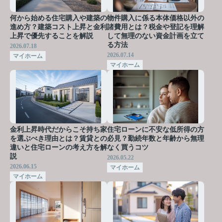
何から始める住宅購入や建築の
物件購入に係る本体価格以外の
進め方？建築コスト上昇と金利
諸費用とは？税金や登記を理解
上昇で優先することを解説
して無理のない資金計画を立て
る方法
2026.07.18
2026.07.14
マイホーム
マイホーム
金利上昇時代だからこそ持ち家
住宅ローンに不安な低所得の方
を選ぶべき理由とは？賃貸との
必見？勤続年数と年齢から無理
違いと住宅ローンの考え方を解
なく買うコツ
説
2026.05.22
2026.06.15
マイホーム
マイホーム