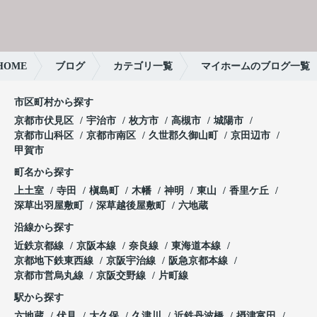
OME
ブログ
カテゴリ一覧
マイホームのブログ一覧
市区町村から探す
京都市伏見区
宇治市
枚方市
高槻市
城陽市
京都市山科区
京都市南区
久世郡久御山町
京田辺市
甲賀市
町名から探す
上土室
寺田
槇島町
木幡
神明
東山
香里ケ丘
深草出羽屋敷町
深草越後屋敷町
六地蔵
沿線から探す
近鉄京都線
京阪本線
奈良線
東海道本線
京都地下鉄東西線
京阪宇治線
阪急京都本線
京都市営烏丸線
京阪交野線
片町線
駅から探す
六地蔵
伏見
大久保
久津川
近鉄丹波橋
摂津富田