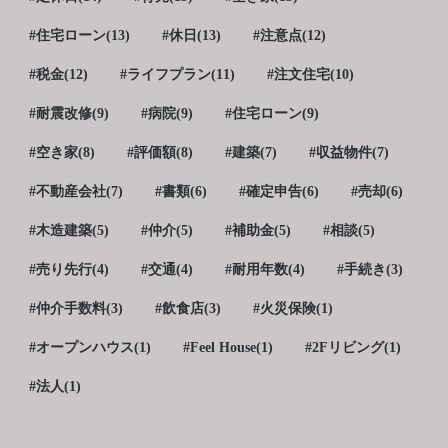
#住宅ローン(13)
#休日(13)
#注意点(12)
#税金(12)
#ライフプラン(11)
#注文住宅(10)
#耐震改修(9)
#病院(9)
#住宅ローン(9)
#空き家(8)
#評価額(8)
#建築(7)
#収益物件(7)
#不動産会社(7)
#書類(6)
#確定申告(6)
#売却(6)
#木造建築(5)
#仲介(5)
#補助金(5)
#相談(5)
#売り先行(4)
#交通(4)
#耐用年数(4)
#手続き(3)
#仲介手数料(3)
#飲食店(3)
#火災保険(1)
#オープンハウス(1)
#Feel House(1)
#2Fリビング(1)
#法人(1)