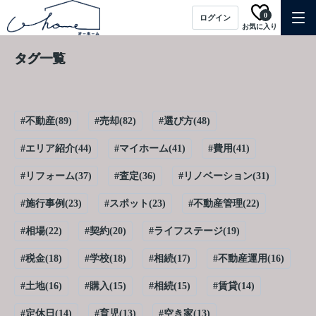
0
ログイン
お気に入り
タグ一覧
#不動産(89)
#売却(82)
#選び方(48)
#エリア紹介(44)
#マイホーム(41)
#費用(41)
#リフォーム(37)
#査定(36)
#リノベーション(31)
#施行事例(23)
#スポット(23)
#不動産管理(22)
#相場(22)
#契約(20)
#ライフステージ(19)
#税金(18)
#学校(18)
#相続(17)
#不動産運用(16)
#土地(16)
#購入(15)
#相続(15)
#賃貸(14)
#定休日(14)
#育児(13)
#空き家(13)