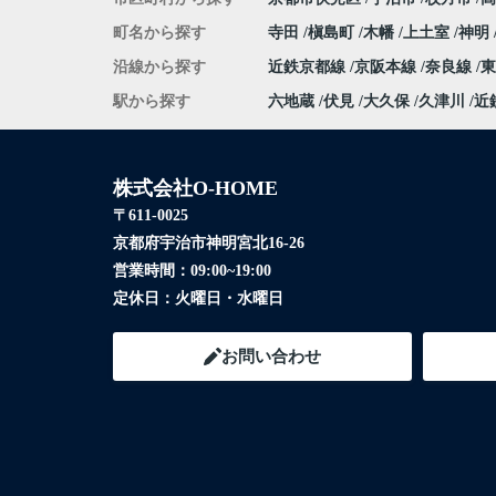
町名から探す
寺田
槇島町
木幡
上土室
神明
沿線から探す
近鉄京都線
京阪本線
奈良線
駅から探す
六地蔵
伏見
大久保
久津川
近
株式会社O-HOME
〒611-0025
京都府宇治市神明宮北16-26
営業時間：
09:00~19:00
定休日：
火曜日・水曜日
お問い合わせ