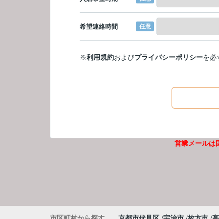
希望連絡時間
任意
※
利用規約
および
プライバシーポリシー
を必
営業メールは
市区町村から探す
京都市伏見区
宇治市
枚方市
高