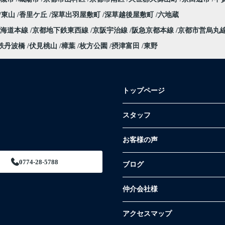
東山
香里ケ丘
深草出羽屋敷町
深草越後屋敷町
六地蔵
東海道本線
京都地下鉄東西線
京阪宇治線
阪急京都本線
京都市営烏丸
鉄丹波橋
伏見桃山
樟葉
枚方公園
摂津富田
東野
トップページ
スタッフ
お客様の声
0774-28-5788
ブログ
仲介会社様
アクセスマップ