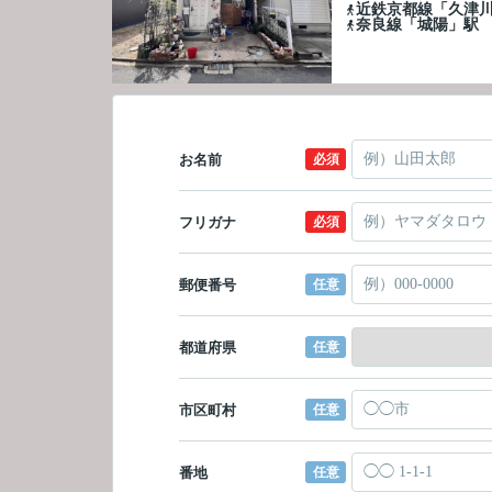
近鉄京都線「久津
奈良線「城陽」駅
お名前
必須
フリガナ
必須
郵便番号
任意
都道府県
任意
市区町村
任意
番地
任意