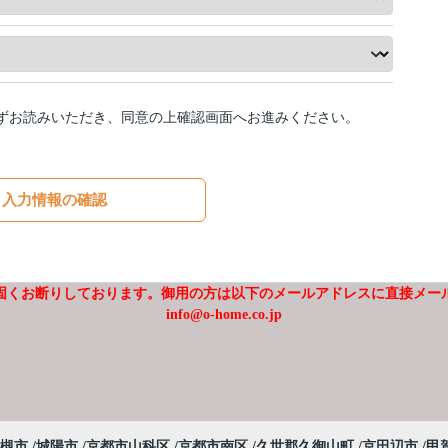
ずお読みいただき、同意の上確認画面へお進みください。
入力情報の確認
固くお断りしております。御用の方は以下のメールアドレスに直接メー
info@o-home.co.jp
槻市
城陽市
京都市山科区
京都市南区
久世郡久御山町
京田辺市
甲