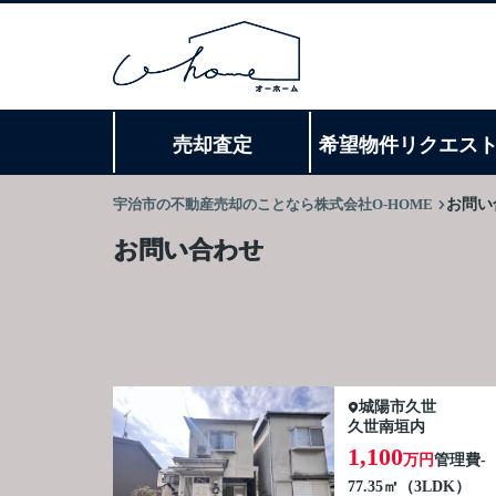
売却査定
希望物件リクエス
宇治市の不動産売却のことなら株式会社O-HOME
お問い
お問い合わせ
城陽市久世
久世南垣内
1,100
万円
管理費
-
77.35㎡（3LDK）