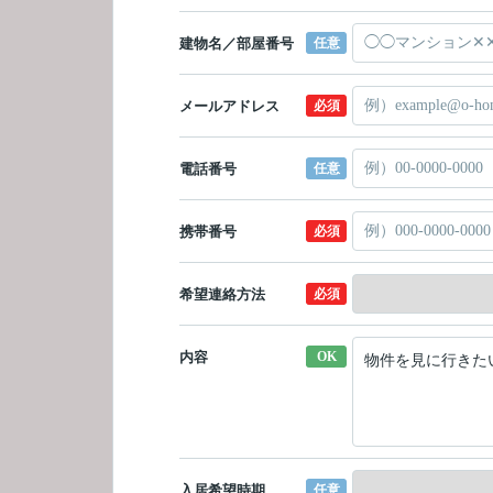
建物名／部屋番号
任意
メールアドレス
必須
電話番号
任意
携帯番号
必須
希望連絡方法
必須
内容
OK
入居希望時期
任意