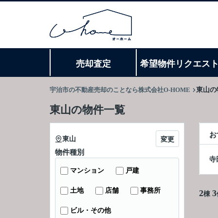
売却査定
希望物件リクエス
宇治市の不動産売却のことなら株式会社O-HOME
東山の
東山の物件一覧
お
東山
変更
物件種別
寺
マンション
戸建
土地
店舗
事務所
2
3
棟
ビル・その他