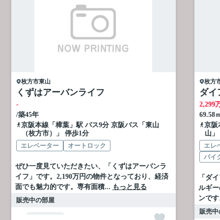
枚方市
東山
枚方
くずはアーバンライフ
ダイ
-
2,299
/築45年
69.58
京阪本線
「
樟葉
」駅 バス9分 京阪バス「東山
京阪
（枚方市）」 停歩1分
山」
エレベーター
オートロック
エレ
バイ
ぜひ一度見ていただきたい、「くずはアーバンラ
イフ」です。2,190万円の物件となっており、経済
「ダイ
面でも魅力的です。専有面積...
もっと見る
ルギー
ンです
販売中の部屋
販売中