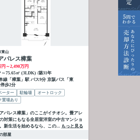
市
東山
アパレス樟葉
万円～
2,490
万円
㎡～75.65㎡ (3LDK) /築31年
本線
「
樟葉
」駅 バス9分 京阪バス「東
 停歩2分
ベーター
駐輪場
オートロック
ク置場あり
アパレス樟葉」のここがイチオシ。畳アレ
の対策にもなる全居室洋室の中古マンショ
。新生活を始めるなら、この...
もっと見る
の部屋