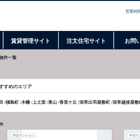
営業時間
ト
賃貸管理サイト
注文住宅サイト
お問
物件一覧
すすめのエリア
田
/
槇島町
/
木幡
/
上土室
/
東山
/
香里ケ丘
/
深草出羽屋敷町
/
深草越後屋敷
件
中古マンション
中古マ