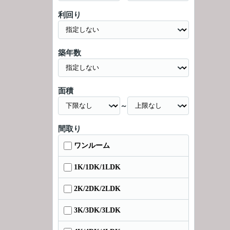
利回り
築年数
面積
～
間取り
ワンルーム
1K/1DK/1LDK
2K/2DK/2LDK
3K/3DK/3LDK