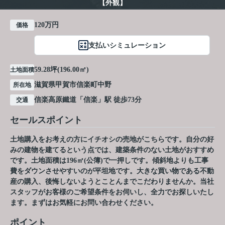
【外観】
120万円
価格
支払いシミュレーション
59.28坪(196.00㎡)
土地面積
滋賀県
甲賀市
信楽町中野
所在地
信楽高原鐵道
「
信楽
」駅 徒歩73分
交通
セールスポイント
土地購入をお考えの方にイチオシの売地がこちらです。自分の好
みの建物を建てるという点では、建築条件のない土地がおすすめ
です。土地面積は196㎡(公簿)で一押しです。傾斜地よりも工事
費をダウンさせやすいのが平坦地です。大きな買い物である不動
産の購入、後悔しないようとことんまでこだわりませんか。当社
スタッフがお客様のご希望条件をお伺いし、全力でお探しいたし
ます。まずはお気軽にお問い合わせください。
ポイント