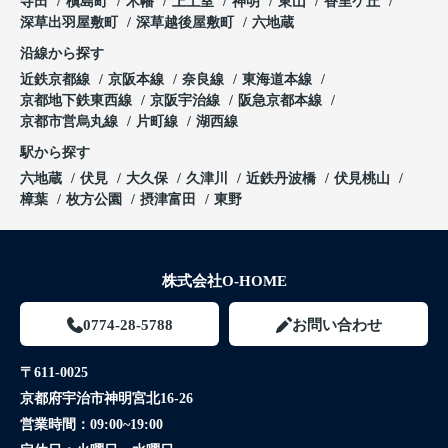
寺田
槇島町
木幡
上土室
神明
東山
香里ケ丘
深草出羽屋敷町
深草越後屋敷町
六地蔵
沿線から探す
近鉄京都線
京阪本線
奈良線
東海道本線
京都地下鉄東西線
京阪宇治線
阪急京都本線
京都市営烏丸線
片町線
湖西線
駅から探す
六地蔵
伏見
大久保
久津川
近鉄丹波橋
伏見桃山
樟葉
枚方公園
摂津富田
東野
株式会社O-HOME
0774-28-5788
お問い合わせ
〒611-0025
京都府宇治市神明宮北16-26
営業時間：
09:00~19:00