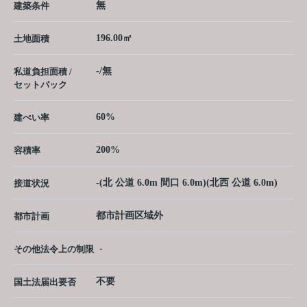
無
建築条件
196.00㎡
土地面積
-/無
私道負担面積 /
セットバック
60%
建ぺい率
200%
容積率
-(北 公道 6.0m 間口 6.0m)(北西 公道 6.0m)
接道状況
都市計画区域外
都市計画
-
その他法令上の制限
不要
国土法届出要否