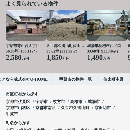
よく見られている物件
宇治市寺山台３丁目
久世郡久御山町佐山栗ノ脇
城陽市枇杷庄西ノ口
50.85坪 (168.11㎡)
33.62坪 (111.15㎡)
33.69坪 (111.40㎡)
9
2,580
1,850
1,490
万円
万円
万円
となら株式会社O-HOME
甲賀市の物件一覧
信楽町中野
市区町村から探す
京都市伏見区
宇治市
枚方市
高槻市
城陽市
京都市山科区
京都市南区
久世郡久御山町
京田辺市
甲賀市
町名から探す