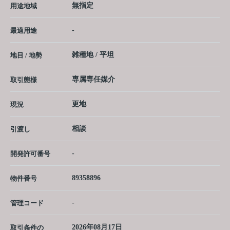
無指定
用途地域
-
最適用途
雑種地 / 平坦
地目 / 地勢
専属専任媒介
取引態様
更地
現況
相談
引渡し
-
開発許可番号
89358896
物件番号
-
管理コード
2026年08月17日
取引条件の