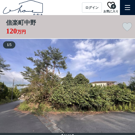
0
ログイン
お気に入り
信楽町中野
120
万円
1
/
5