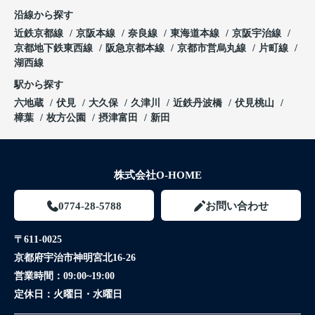
沿線から探す
近鉄京都線
京阪本線
奈良線
東海道本線
京阪宇治線
京都地下鉄東西線
阪急京都本線
京都市営烏丸線
片町線
湖西線
駅から探す
六地蔵
伏見
大久保
久津川
近鉄丹波橋
伏見桃山
樟葉
枚方公園
摂津富田
新田
株式会社O-HOME
0774-28-5788
お問い合わせ
〒611-0025
京都府宇治市神明宮北16-26
営業時間：
09:00~19:00
定休日：
火曜日・水曜日