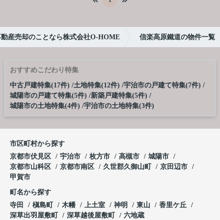
1
動産売却のことなら株式会社O-HOME
信楽高原鐵道の物件一覧
おすすめこだわり特集
中古戸建特集(17件)
土地特集(12件)
宇治市の戸建て特集(7件)
城陽市の戸建て特集(5件)
新築戸建特集(5件)
城陽市の土地特集(4件)
宇治市の土地特集(3件)
市区町村から探す
京都市伏見区
宇治市
枚方市
高槻市
城陽市
京都市山科区
京都市南区
久世郡久御山町
京田辺市
甲賀市
町名から探す
寺田
槇島町
木幡
上土室
神明
東山
香里ケ丘
深草出羽屋敷町
深草越後屋敷町
六地蔵