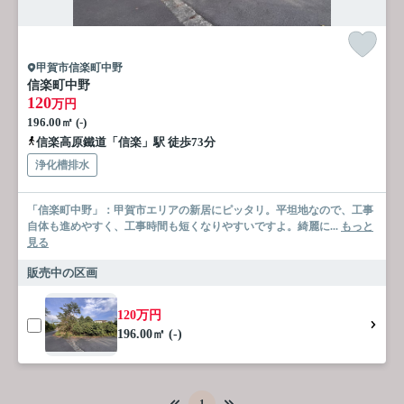
甲賀市信楽町中野
信楽町中野
120
万円
196.00㎡ (-)
信楽高原鐵道「信楽」駅 徒歩73分
浄化槽排水
「信楽町中野」：甲賀市エリアの新居にピッタリ。平坦地なので、工事
自体も進めやすく、工事時間も短くなりやすいですよ。綺麗に...
もっと
見る
販売中の区画
120万円
196.00㎡ (-)