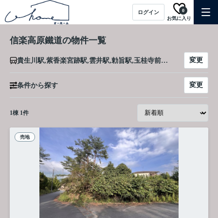
0
ログイン
お気に入り
信楽高原鐵道の物件一覧
変更
貴生川駅,紫香楽宮跡駅,雲井駅,勅旨駅,玉桂寺前駅,信楽駅
変更
条件から探す
1
棟
1
件
売地