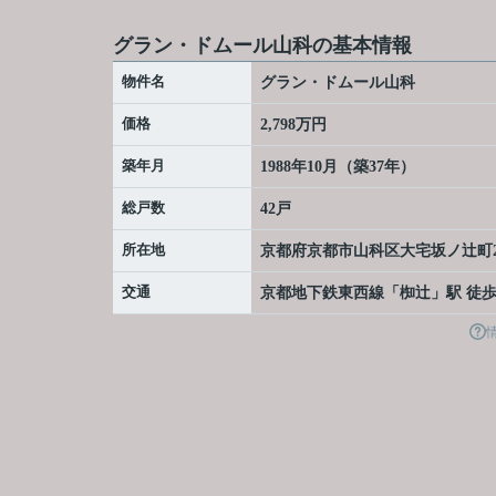
グラン・ドムール山科の基本情報
物件名
グラン・ドムール山科
価格
2,798万円
築年月
1988年10月（築37年）
総戸数
42戸
所在地
京都府
京都市山科区
大宅坂ノ辻町
交通
京都地下鉄東西線
「
椥辻
」駅 徒歩