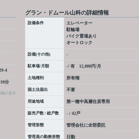
グラン・ドムール山科の詳細情報
設備条件
エレベーター
駐輪場
バイク置場あり
オートロック
設備(その他)
-
駐車場/月額
-/ 有 12,000円/月
29-4
土地権利
所有権
10分
国土法届出
不要
情報の見方
用途地域
第一種中高層住居専用
販売戸数 / 総戸数
- / 42戸
管理形態
管理会社に全部委託
管理員の勤務形態
日勤