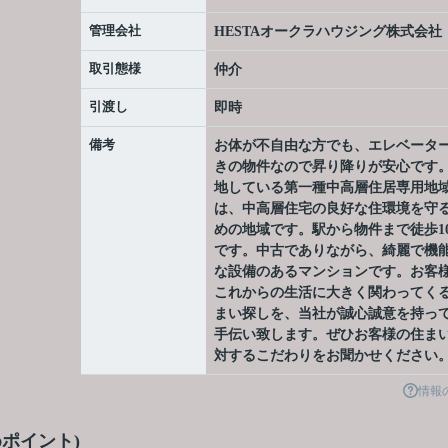
管理会社
HESTAオークラハウジング株式会社
取引態様
仲介
引渡し
即時
備考
お体が不自由な方でも、エレベータ
きの物件なので昇り降りが安心です
地している第一種中高層住居専用地
は、中高層住宅の良好な住環境を守
めの地域です。駅から物件まで徒歩1
です。中古でありながら、綺麗で機
な設備のあるマンションです。お客
これからの生活に大きく関わってく
まい探しを、当社が誠心誠意を持っ
手伝い致します。ぜひお客様の住ま
対するこだわりをお聞かせください
情報
ポイント)