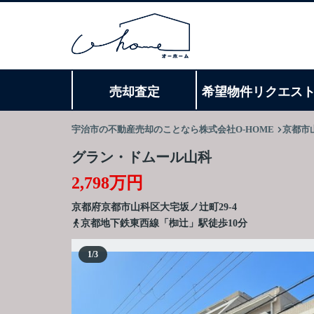
売却査定
希望物件リクエス
宇治市の不動産売却のことなら株式会社O-HOME
京都市
グラン・ドムール山科
2,798万円
京都府
京都市山科区
大宅坂ノ辻町
29-4
京都地下鉄東西線「椥辻」駅徒歩10分
1
/
3