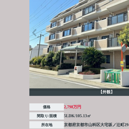
【外観】
価格
2,798万円
間取り/面積
5LDK/105.13㎡
所在地
京都府
京都市山科区
大宅坂ノ辻町
29