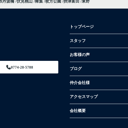
鉄丹波橋
伏見桃山
樟葉
枚方公園
摂津富田
東野
トップページ
スタッフ
お客様の声
0774-28-5788
ブログ
仲介会社様
アクセスマップ
会社概要