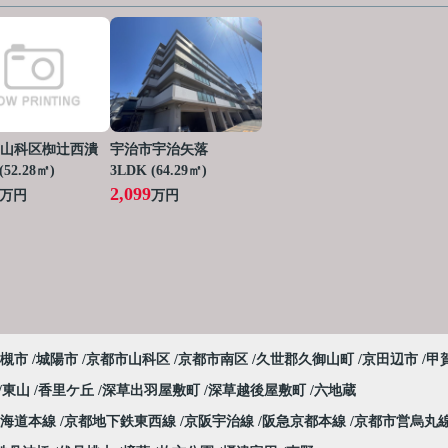
山科区椥辻西潰
宇治市宇治矢落
(52.28㎡)
3LDK (64.29㎡)
2,099
万円
万円
槻市
城陽市
京都市山科区
京都市南区
久世郡久御山町
京田辺市
甲
東山
香里ケ丘
深草出羽屋敷町
深草越後屋敷町
六地蔵
東海道本線
京都地下鉄東西線
京阪宇治線
阪急京都本線
京都市営烏丸