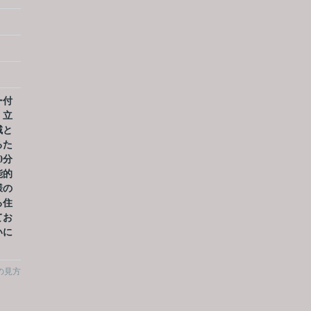
ー付
。立
域と
るた
0分
能的
様の
る住
てお
いに
。
の見方