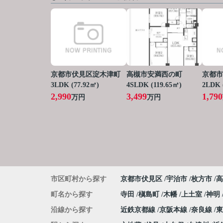
京都市伏見区淀木津町
高槻市安満西の町
京都市
3LDK (77.92㎡)
4SLDK (119.65㎡)
2LDK 
2,990
3,499
1,790
万円
万円
市区町村から探す
京都市伏見区
宇治市
枚方市
高
町名から探す
寺田
槇島町
木幡
上土室
神明
沿線から探す
近鉄京都線
京阪本線
奈良線