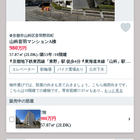
京都市山科区音羽野田町
山科音羽マンションA棟
980
万円
57.07㎡ (2LDK) /築53年 /10階建
京都地下鉄東西線「東野」駅 徒歩4分
東海道本線「山科」駅 徒歩14分
エレベーター
駐輪場
バイク置場あり
公共下水
物件選びでは、部屋の向きも見ておきましょう。こちら南西向きです。
こちらは10階建ての建物です。専有面積57.07㎡もあり...
もっと見る
販売中の部屋
7階
980万円
57.07㎡ (2LDK)