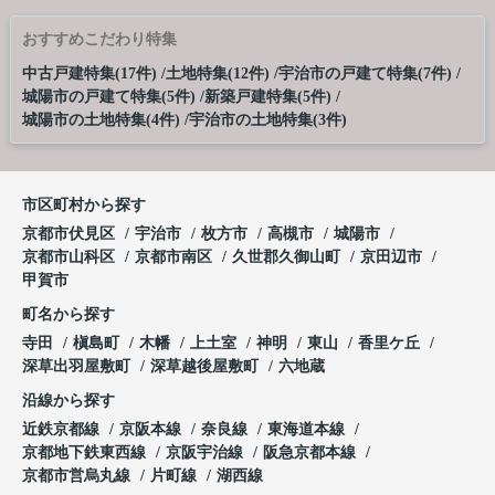
おすすめこだわり特集
中古戸建特集(17件)
土地特集(12件)
宇治市の戸建て特集(7件)
城陽市の戸建て特集(5件)
新築戸建特集(5件)
城陽市の土地特集(4件)
宇治市の土地特集(3件)
市区町村から探す
京都市伏見区
宇治市
枚方市
高槻市
城陽市
京都市山科区
京都市南区
久世郡久御山町
京田辺市
甲賀市
町名から探す
寺田
槇島町
木幡
上土室
神明
東山
香里ケ丘
深草出羽屋敷町
深草越後屋敷町
六地蔵
沿線から探す
近鉄京都線
京阪本線
奈良線
東海道本線
京都地下鉄東西線
京阪宇治線
阪急京都本線
京都市営烏丸線
片町線
湖西線