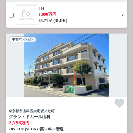
614
1,890万円
65.71㎡ (3LDK)
中古マンション
京都市山科区大宅坂ノ辻町
グラン・ドムール山科
2,798
万円
105.13㎡ (5LDK) /築37年 /7階建