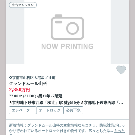
中古マンション
京都市山科区大宅坂ノ辻町
グランドムール山科
2,350
万円
77.06㎡ (3LDK) /築37年 /7階建
京都地下鉄東西線「椥辻」駅 徒歩10分
京都地下鉄東西線「東野」駅 徒歩19分
エレベーター
オートロック
公共下水
新着情報：グランドムール山科の空室情報ならコチラ。防犯対策がしっ
かり行われているオートロック付きの物件です。広々としたゆ...
もっと