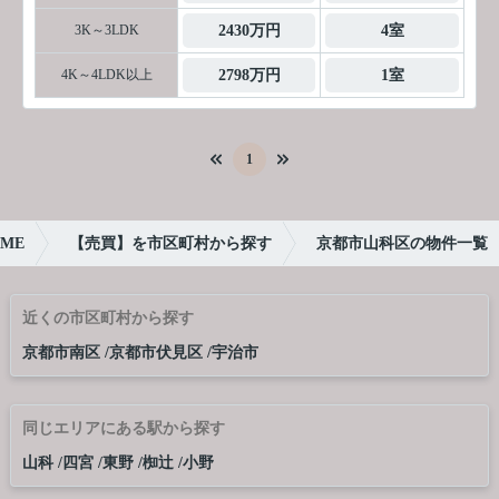
3K～3LDK
2430万円
4室
4K～4LDK以上
2798万円
1室
1
ME
【売買】を市区町村から探す
京都市山科区の物件一覧
近くの市区町村から探す
京都市南区
京都市伏見区
宇治市
同じエリアにある駅から探す
山科
四宮
東野
椥辻
小野