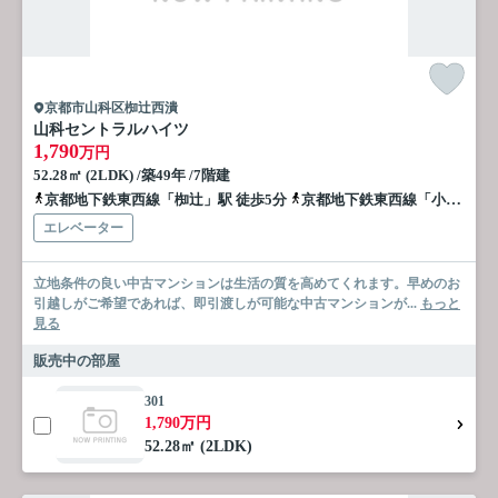
京都市山科区椥辻西潰
山科セントラルハイツ
1,790
万円
52.28㎡ (2LDK) /築49年 /7階建
京都地下鉄東西線「椥辻」駅 徒歩5分
京都地下鉄東西線「小野」駅 徒歩14分
エレベーター
立地条件の良い中古マンションは生活の質を高めてくれます。早めのお
引越しがご希望であれば、即引渡しが可能な中古マンションが...
もっと
見る
販売中の部屋
301
1,790万円
52.28㎡ (2LDK)