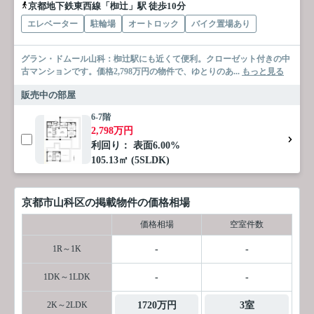
京都地下鉄東西線「椥辻」駅 徒歩10分
エレベーター
駐輪場
オートロック
バイク置場あり
グラン・ドムール山科：椥辻駅にも近くて便利。クローゼット付きの中
古マンションです。価格2,798万円の物件で、ゆとりのあ...
もっと見る
販売中の部屋
6-7階
2,798万円
利回り： 表面6.00%
105.13㎡ (5SLDK)
京都市山科区の掲載物件の価格相場
価格相場
空室件数
1R～1K
-
-
1DK～1LDK
-
-
2K～2LDK
1720万円
3室