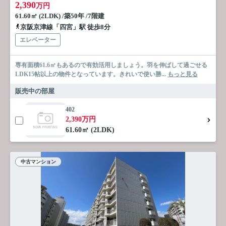
2,390
万円
61.60㎡ (2LDK) /築50年 /7階建
京阪京津線「四宮」駅 徒歩8分
エレベーター
専有面積61.6㎡もあるので有効活用しましょう。羽を伸ばして過ごせる
LDK15帖以上の物件となっています。きれいで使い勝...
もっと見る
販売中の部屋
402
2,390万円
61.60㎡ (2LDK)
中古マンション