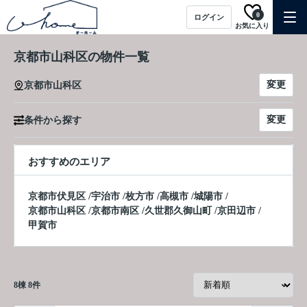
0
ログイン
お気に入り
京都市山科区の物件一覧
変更
京都市山科区
変更
条件から探す
おすすめのエリア
京都市伏見区
/
宇治市
/
枚方市
/
高槻市
/
城陽市
/
京都市山科区
/
京都市南区
/
久世郡久御山町
/
京田辺市
/
甲賀市
8
棟
8
件