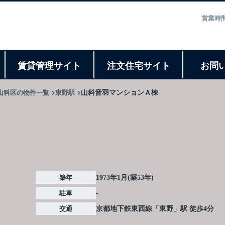
営業時間
ト
賃貸管理サイト
注文住宅サイト
お問
山科区の物件一覧
東野駅
山科音羽マンションＡ棟
築年
1973年1月(築53年)
駐車
-
交通
京都地下鉄東西線
「
東野
」駅 徒歩4分