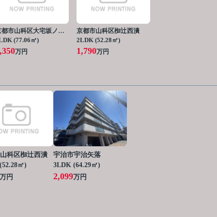
京都市山科区大宅坂ノ辻町
京都市山科区椥辻西潰
LDK (77.06㎡)
2LDK (52.28㎡)
,350
1,790
万円
万円
山科区椥辻西潰
宇治市宇治矢落
(52.28㎡)
3LDK (64.29㎡)
2,099
万円
万円