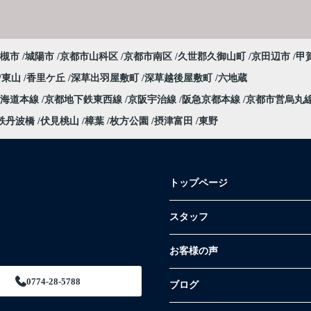
槻市
城陽市
京都市山科区
京都市南区
久世郡久御山町
京田辺市
甲
東山
香里ケ丘
深草出羽屋敷町
深草越後屋敷町
六地蔵
東海道本線
京都地下鉄東西線
京阪宇治線
阪急京都本線
京都市営烏丸
鉄丹波橋
伏見桃山
樟葉
枚方公園
摂津富田
東野
トップページ
スタッフ
お客様の声
0774-28-5788
ブログ