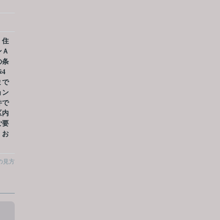
、住
ンＡ
の条
4
まで
ョン
件で
区内
ご要
、お
。
の見方
。