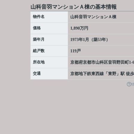
山科音羽マンションＡ棟の基本情報
物件名
山科音羽マンションＡ棟
価格
1,890万円
築年月
1973年1月（築53年）
総戸数
119戸
所在地
京都府
京都市山科区
音羽野田町
1-
交通
京都地下鉄東西線
「
東野
」駅 徒歩