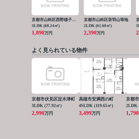
京都市山科区西野様子見町
京都市山科区音羽山等地
3LDK (68.24㎡)
2LDK (61.60㎡)
3
1,890
2,390
2
万円
万円
よく見られている物件
京都市伏見区淀木津町
高槻市安満西の町
京都市
3LDK (77.92㎡)
4SLDK (119.65㎡)
2LDK 
2,990
3,499
1,790
万円
万円