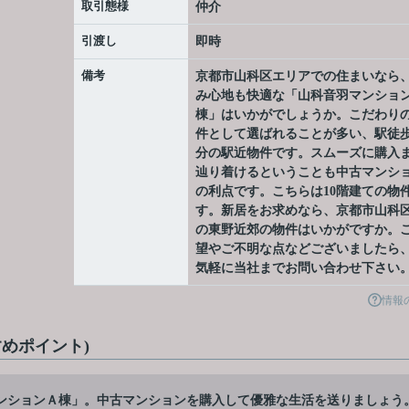
取引態様
仲介
引渡し
即時
備考
京都市山科区エリアでの住まいなら
み心地も快適な「山科音羽マンショ
棟」はいかがでしょうか。こだわり
件として選ばれることが多い、駅徒歩
分の駅近物件です。スムーズに購入
辿り着けるということも中古マンシ
の利点です。こちらは10階建ての物
す。新居をお求めなら、京都市山科
の東野近郊の物件はいかがですか。
望やご不明な点などございましたら
気軽に当社までお問い合わせ下さい
情報
めポイント)
ンションＡ棟」。中古マンションを購入して優雅な生活を送りましょう