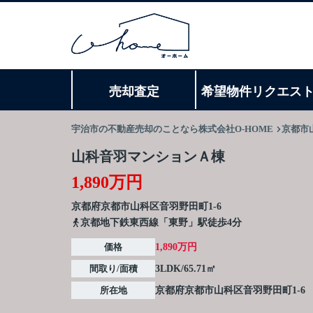
売却査定
希望物件リクエス
宇治市の不動産売却のことなら株式会社O-HOME
京都市
山科音羽マンションＡ棟
1,890万円
京都府
京都市山科区
音羽野田町
1-6
京都地下鉄東西線「東野」駅徒歩4分
価格
1,890万円
間取り/面積
3LDK/65.71㎡
所在地
京都府
京都市山科区
音羽野田町
1-6