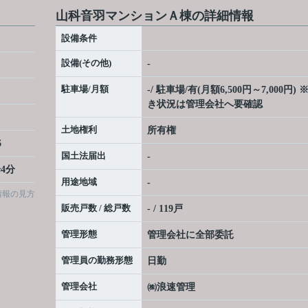
山科音羽マンションＡ棟の詳細情報
設備条件
設備(その他)
-
駐車場/月額
-/ 駐車場/有(月額6,500円～7,000円) 
き状況は管理会社へ要確認
土地権利
所有権
6
国土法届出
-
4分
用途地域
-
情報の見方
販売戸数 / 総戸数
- / 119戸
管理形態
管理会社に全部委託
管理員の勤務形態
日勤
管理会社
㈱浪速管理