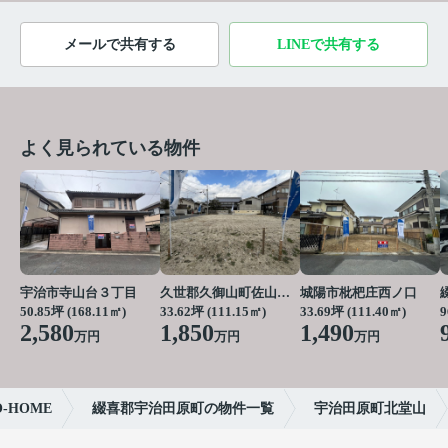
メールで共有する
LINEで共有する
よく見られている物件
宇治市寺山台３丁目
久世郡久御山町佐山栗ノ脇
城陽市枇杷庄西ノ口
50.85坪 (168.11㎡)
33.62坪 (111.15㎡)
33.69坪 (111.40㎡)
9
2,580
1,850
1,490
万円
万円
万円
HOME
綴喜郡宇治田原町の物件一覧
宇治田原町北堂山