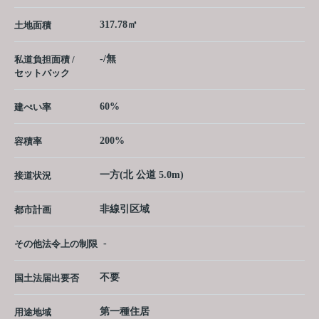
317.78㎡
土地面積
-/無
私道負担面積 /
セットバック
60%
建ぺい率
200%
容積率
一方(北 公道 5.0m)
接道状況
非線引区域
都市計画
-
その他法令上の制限
不要
国土法届出要否
第一種住居
用途地域