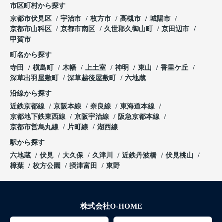
市区町村から探す
京都市伏見区
宇治市
枚方市
高槻市
城陽市
京都市山科区
京都市南区
久世郡久御山町
京田辺市
甲賀市
町名から探す
寺田
槇島町
木幡
上土室
神明
東山
香里ケ丘
深草出羽屋敷町
深草越後屋敷町
六地蔵
沿線から探す
近鉄京都線
京阪本線
奈良線
東海道本線
京都地下鉄東西線
京阪宇治線
阪急京都本線
京都市営烏丸線
片町線
湖西線
駅から探す
六地蔵
伏見
大久保
久津川
近鉄丹波橋
伏見桃山
樟葉
枚方公園
摂津富田
東野
株式会社O-HOME