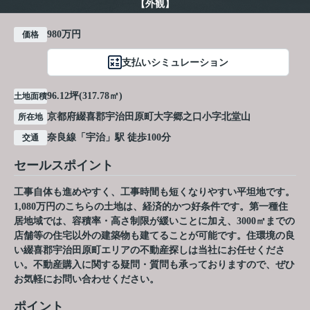
【外観】
980万円
価格
支払いシミュレーション
96.12坪(317.78㎡)
土地面積
京都府
綴喜郡宇治田原町
大字郷之口
小字北堂山
所在地
奈良線
「
宇治
」駅 徒歩100分
交通
セールスポイント
工事自体も進めやすく、工事時間も短くなりやすい平坦地です。
1,080万円のこちらの土地は、経済的かつ好条件です。第一種住
居地域では、容積率・高さ制限が緩いことに加え、3000㎡までの
店舗等の住宅以外の建築物も建てることが可能です。住環境の良
い綴喜郡宇治田原町エリアの不動産探しは当社にお任せくださ
い。不動産購入に関する疑問・質問も承っておりますので、ぜひ
お気軽にお問い合わせください。
ポイント