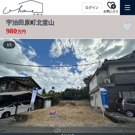
0
ログイン
お気に入り
宇治田原町北堂山
980
万円
1
/
5