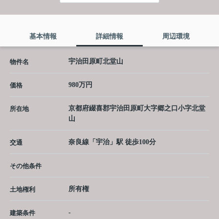
基本情報
詳細情報
周辺環境
宇治田原町北堂山
物件名
980万円
価格
京都府
綴喜郡宇治田原町
大字郷之口
小字北堂
所在地
山
奈良線
「
宇治
」駅 徒歩100分
交通
その他条件
所有権
土地権利
-
建築条件