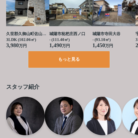
久世郡久御山町佐山栗ノ脇
城陽市枇杷庄西ノ口
城陽市寺田大谷
3LDK (102.06㎡)
- (111.40㎡)
- (93.10㎡)
3
3,980
1,490
1,450
万円
万円
万円
もっと見る
スタッフ紹介