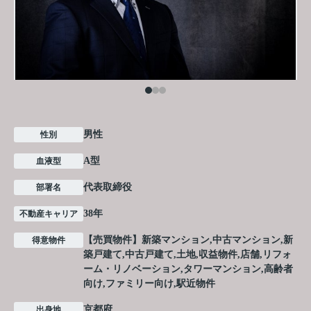
男性
性別
A型
血液型
代表取締役
部署名
38年
不動産キャリア
【売買物件】新築マンション,中古マンション,新
得意物件
築戸建て,中古戸建て,土地,収益物件,店舗,リフォ
ーム・リノベーション,タワーマンション,高齢者
向け,ファミリー向け,駅近物件
京都府
出身地