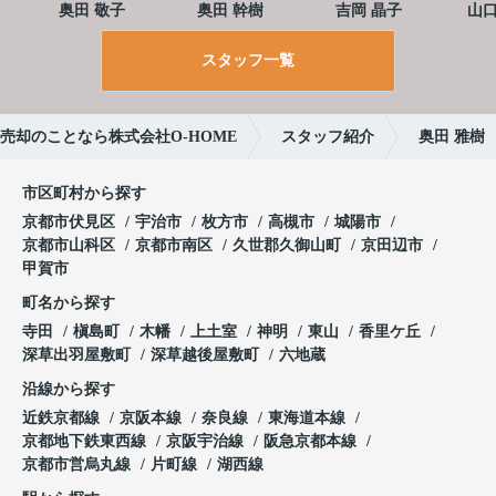
奥田 敬子
奥田 幹樹
吉岡 晶子
山口
スタッフ一覧
売却のことなら株式会社O-HOME
スタッフ紹介
奥田 雅樹
市区町村から探す
京都市伏見区
宇治市
枚方市
高槻市
城陽市
京都市山科区
京都市南区
久世郡久御山町
京田辺市
甲賀市
町名から探す
寺田
槇島町
木幡
上土室
神明
東山
香里ケ丘
深草出羽屋敷町
深草越後屋敷町
六地蔵
沿線から探す
近鉄京都線
京阪本線
奈良線
東海道本線
京都地下鉄東西線
京阪宇治線
阪急京都本線
京都市営烏丸線
片町線
湖西線