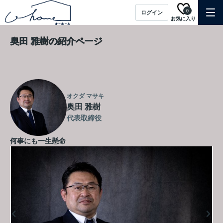
0
ログイン
お気に入り
奥田 雅樹の紹介ページ
オクダ マサキ
奥田 雅樹
代表取締役
何事にも一生懸命