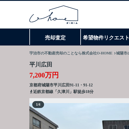
売却査定
希望物件リクエス
宇治市の不動産売却のことなら株式会社O-HOME
城陽市
平川広田
7,200万円
京都府
城陽市
平川
広田91-11・91-12
近鉄京都線「久津川」駅徒歩18分
1
/
4