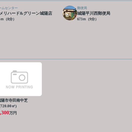
ームセンター
郵便局
メリハード&グリーン城陽店
城陽平川西郵便局
36ｍ（8分）
673ｍ（9分）
城陽市寺田南中芝
 (720.00㎡)
,300
万円