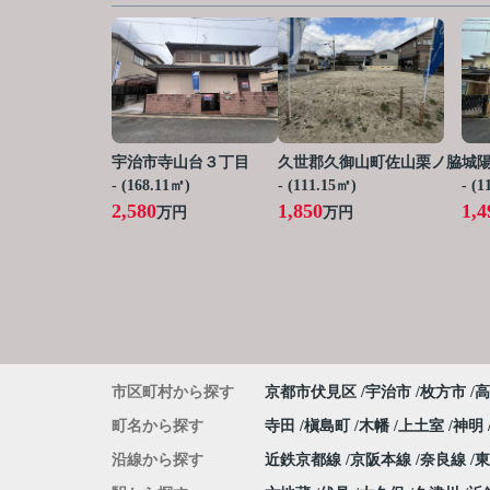
宇治市寺山台３丁目
久世郡久御山町佐山栗ノ脇
城
- (168.11㎡)
- (111.15㎡)
- (
2,580
1,850
1,4
万円
万円
市区町村から探す
京都市伏見区
宇治市
枚方市
高
町名から探す
寺田
槇島町
木幡
上土室
神明
沿線から探す
近鉄京都線
京阪本線
奈良線