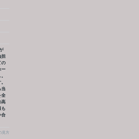
が
負担
ての
ホー
し。
す。
る当
を全
の高
報も
い合
の見方