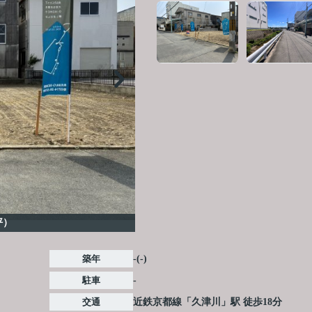
8坪）
築年
-(-)
駐車
-
交通
近鉄京都線
「
久津川
」駅 徒歩18分