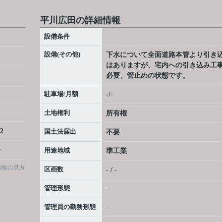
平川広田の詳細情報
設備条件
設備(その他)
下水について全面道路本管より引き
はありますが、宅内への引き込み工
必要、管止めの状態です。
駐車場/月額
-/-
土地権利
所有権
2
国土法届出
不要
分
用途地域
準工業
情報の見方
区画数
- / -
管理形態
-
管理員の勤務形態
-