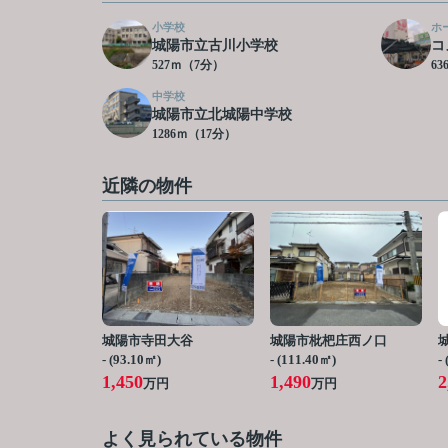
小学校
ホ
城陽市立古川小学校
コ
527ｍ（7分）
6
中学校
城陽市立北城陽中学校
1286ｍ（17分）
近隣の物件
城陽市寺田大谷
城陽市枇杷庄西ノ口
- (93.10㎡)
- (111.40㎡)
-
1,450
1,490
2
万円
万円
よく見られている物件