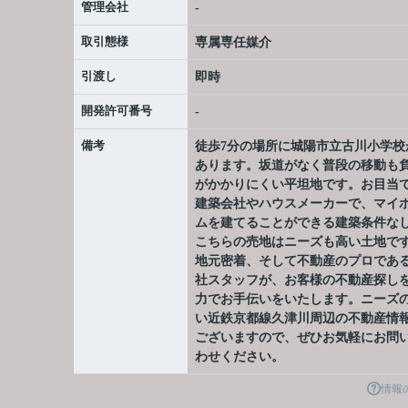
管理会社
-
取引態様
専属専任媒介
引渡し
即時
開発許可番号
-
備考
徒歩7分の場所に城陽市立古川小学校
あります。坂道がなく普段の移動も
がかかりにくい平坦地です。お目当
建築会社やハウスメーカーで、マイ
ムを建てることができる建築条件な
こちらの売地はニーズも高い土地で
地元密着、そして不動産のプロであ
社スタッフが、お客様の不動産探し
力でお手伝いをいたします。ニーズ
い近鉄京都線久津川周辺の不動産情
ございますので、ぜひお気軽にお問
わせください。
情報