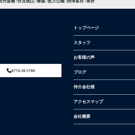
鉄丹波橋
伏見桃山
樟葉
枚方公園
摂津富田
東野
トップページ
スタッフ
お客様の声
0774-28-5788
ブログ
仲介会社様
アクセスマップ
会社概要