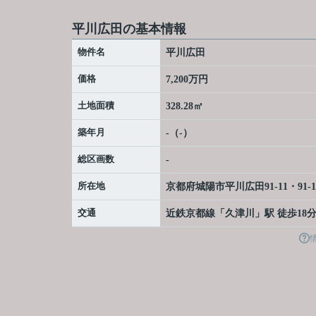
平川広田の基本情報
物件名
平川広田
価格
7,200万円
土地面積
328.28㎡
築年月
-（-）
総区画数
-
所在地
京都府
城陽市
平川
広田91-11・91-1
交通
近鉄京都線
「
久津川
」駅 徒歩18