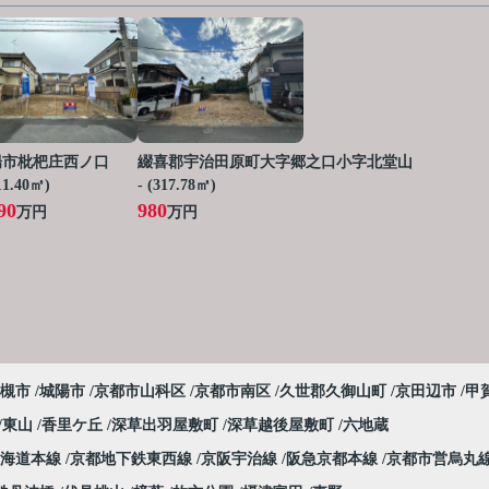
陽市枇杷庄西ノ口
綴喜郡宇治田原町大字郷之口小字北堂山
111.40㎡)
- (317.78㎡)
90
980
万円
万円
槻市
城陽市
京都市山科区
京都市南区
久世郡久御山町
京田辺市
甲
東山
香里ケ丘
深草出羽屋敷町
深草越後屋敷町
六地蔵
東海道本線
京都地下鉄東西線
京阪宇治線
阪急京都本線
京都市営烏丸