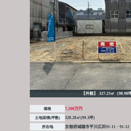
【外観】
327.23㎡（98.9
価格
7,200万円
土地面積(坪数)
328.28㎡(99.3坪)
所在地
京都府
城陽市
平川
広田91-11・91-12