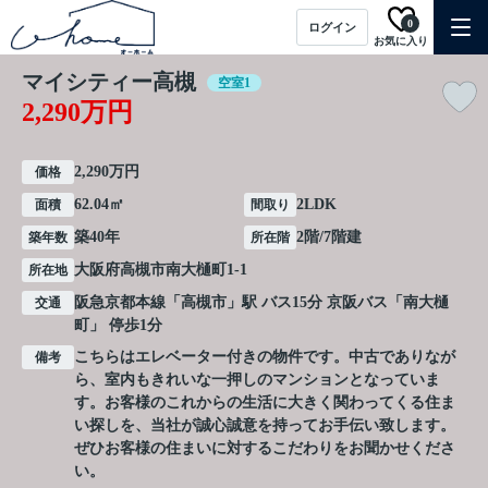
0
ログイン
お気に入り
マイシティー高槻
空室1
2,290万円
2,290万円
価格
62.04㎡
2LDK
面積
間取り
築40年
2階/7階建
築年数
所在階
大阪府
高槻市
南大樋町
1-1
所在地
阪急京都本線
「
高槻市
」駅 バス15分 京阪バス「南大樋
交通
町」 停歩1分
こちらはエレベーター付きの物件です。中古でありなが
備考
ら、室内もきれいな一押しのマンションとなっていま
す。お客様のこれからの生活に大きく関わってくる住ま
い探しを、当社が誠心誠意を持ってお手伝い致します。
ぜひお客様の住まいに対するこだわりをお聞かせくださ
い。