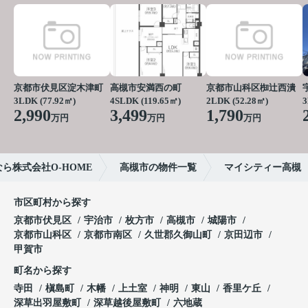
京都市伏見区淀木津町
高槻市安満西の町
京都市山科区椥辻西潰
3LDK (77.92㎡)
4SLDK (119.65㎡)
2LDK (52.28㎡)
3
2,990
3,499
1,790
万円
万円
万円
ら株式会社O-HOME
高槻市の物件一覧
マイシティー高槻
市区町村から探す
京都市伏見区
宇治市
枚方市
高槻市
城陽市
京都市山科区
京都市南区
久世郡久御山町
京田辺市
甲賀市
町名から探す
寺田
槇島町
木幡
上土室
神明
東山
香里ケ丘
深草出羽屋敷町
深草越後屋敷町
六地蔵