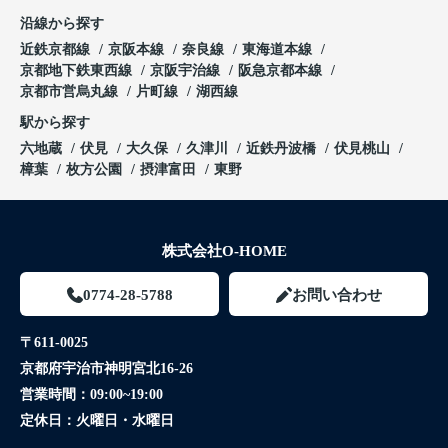
沿線から探す
近鉄京都線
京阪本線
奈良線
東海道本線
京都地下鉄東西線
京阪宇治線
阪急京都本線
京都市営烏丸線
片町線
湖西線
駅から探す
六地蔵
伏見
大久保
久津川
近鉄丹波橋
伏見桃山
樟葉
枚方公園
摂津富田
東野
株式会社O-HOME
0774-28-5788
お問い合わせ
〒611-0025
京都府宇治市神明宮北16-26
営業時間：
09:00~19:00
定休日：
火曜日・水曜日