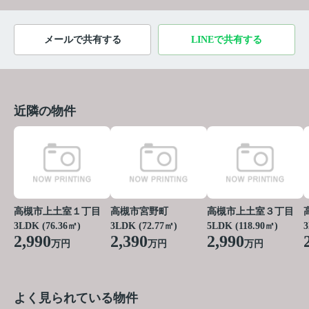
メールで共有する
LINEで共有する
近隣の物件
高槻市上土室１丁目
高槻市宮野町
高槻市上土室３丁目
3LDK (76.36㎡)
3LDK (72.77㎡)
5LDK (118.90㎡)
3
2,990
2,390
2,990
万円
万円
万円
よく見られている物件