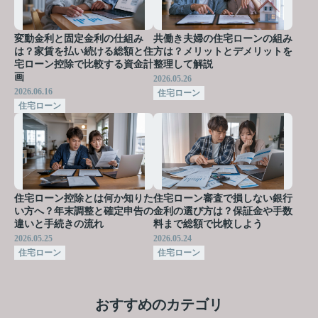
変動金利と固定金利の仕組み
共働き夫婦の住宅ローンの組み
は？家賃を払い続ける総額と住
方は？メリットとデメリットを
宅ローン控除で比較する資金計
整理して解説
画
2026.05.26
2026.06.16
住宅ローン
住宅ローン
住宅ローン控除とは何か知りた
住宅ローン審査で損しない銀行
い方へ？年末調整と確定申告の
金利の選び方は？保証金や手数
違いと手続きの流れ
料まで総額で比較しよう
2026.05.25
2026.05.24
住宅ローン
住宅ローン
おすすめのカテゴリ