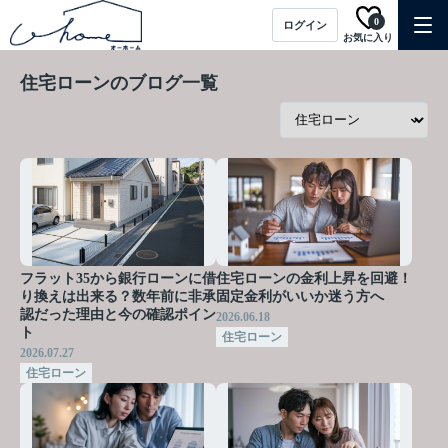
0
ログイン
お気に入り
住宅ローンのブログ一覧
フラット35から銀行ローンに借
住宅ローンの金利上昇を回避！
り換えは出来る？数年前に非承
固定金利がいいか迷う方へ
認だった理由と今の確認ポイン
2026.06.18
ト
住宅ローン
2026.07.27
住宅ローン