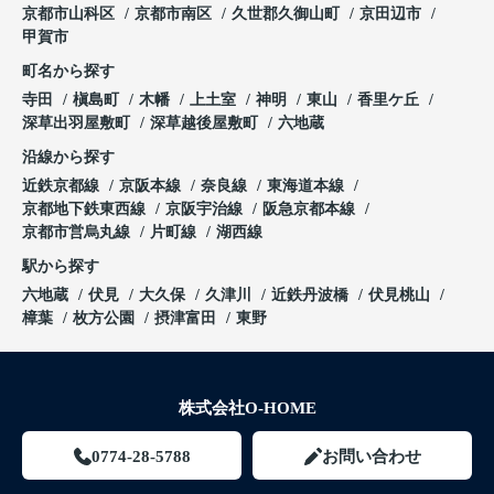
京都市山科区
京都市南区
久世郡久御山町
京田辺市
甲賀市
町名から探す
寺田
槇島町
木幡
上土室
神明
東山
香里ケ丘
深草出羽屋敷町
深草越後屋敷町
六地蔵
沿線から探す
近鉄京都線
京阪本線
奈良線
東海道本線
京都地下鉄東西線
京阪宇治線
阪急京都本線
京都市営烏丸線
片町線
湖西線
駅から探す
六地蔵
伏見
大久保
久津川
近鉄丹波橋
伏見桃山
樟葉
枚方公園
摂津富田
東野
株式会社O-HOME
0774-28-5788
お問い合わせ