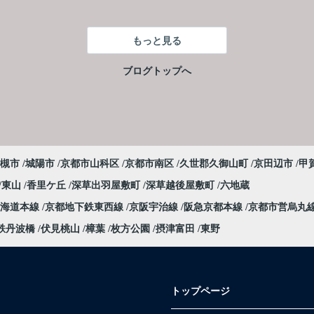
もっと見る
ブログトップへ
槻市
城陽市
京都市山科区
京都市南区
久世郡久御山町
京田辺市
甲
東山
香里ケ丘
深草出羽屋敷町
深草越後屋敷町
六地蔵
東海道本線
京都地下鉄東西線
京阪宇治線
阪急京都本線
京都市営烏丸
鉄丹波橋
伏見桃山
樟葉
枚方公園
摂津富田
東野
トップページ