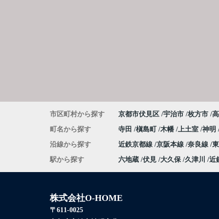
市区町村から探す
京都市伏見区
宇治市
枚方市
高
町名から探す
寺田
槇島町
木幡
上土室
神明
沿線から探す
近鉄京都線
京阪本線
奈良線
駅から探す
六地蔵
伏見
大久保
久津川
近
株式会社O-HOME
〒611-0025