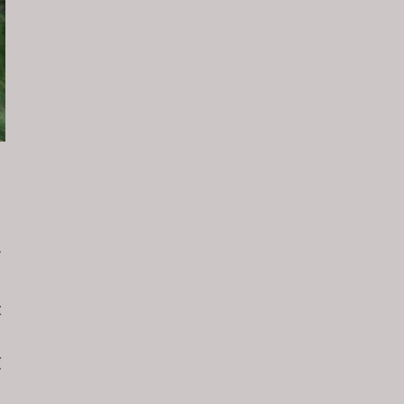
ま
す
大
順