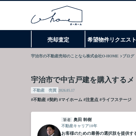
売却査定
希望物件リクエス
宇治市の不動産売却のことなら株式会社O-HOME
ブログ
宇治市で中古戸建を購入するメ
不動産 売買
2026.05.17
#不動産
#契約
#マイホーム
#注意点
#ライフステージ
筆者
奥田 幹樹
不動産キャリア10年
お客様のための最善の選択肢を提供す