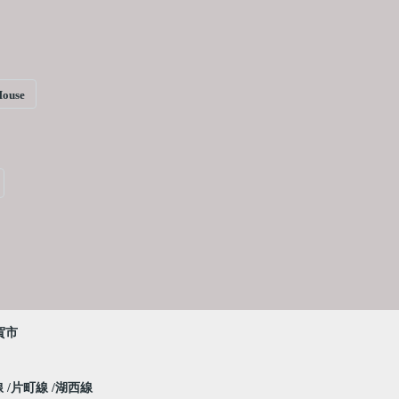
House
賀市
線
片町線
湖西線