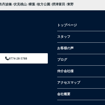
鉄丹波橋
伏見桃山
樟葉
枚方公園
摂津富田
東野
トップページ
スタッフ
お客様の声
0774-28-5788
ブログ
仲介会社様
アクセスマップ
会社概要