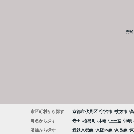
売却
市区町村から探す
京都市伏見区
宇治市
枚方市
高
町名から探す
寺田
槇島町
木幡
上土室
神明
沿線から探す
近鉄京都線
京阪本線
奈良線