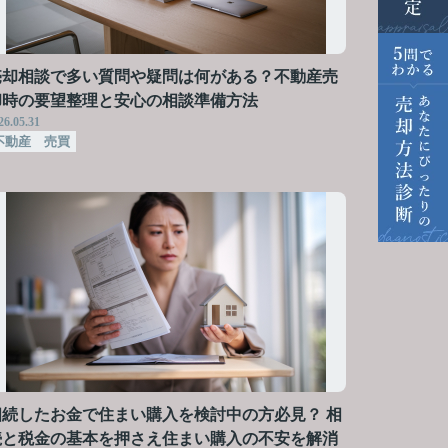
売却相談で多い質問や疑問は何がある？不動産売
却時の要望整理と安心の相談準備方法
26.05.31
不動産 売買
相続したお金で住まい購入を検討中の方必見？ 相
続と税金の基本を押さえ住まい購入の不安を解消