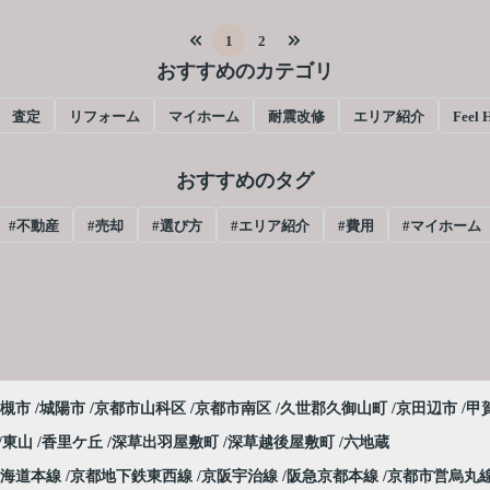
1
2
おすすめのカテゴリ
 査定
リフォーム
マイホーム
耐震改修
エリア紹介
Feel 
おすすめのタグ
#不動産
#売却
#選び方
#エリア紹介
#費用
#マイホーム
槻市
城陽市
京都市山科区
京都市南区
久世郡久御山町
京田辺市
甲
東山
香里ケ丘
深草出羽屋敷町
深草越後屋敷町
六地蔵
東海道本線
京都地下鉄東西線
京阪宇治線
阪急京都本線
京都市営烏丸