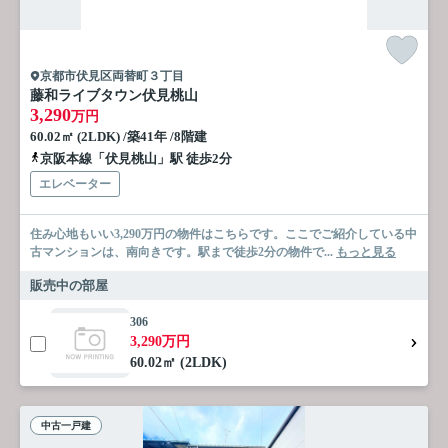
京都市伏見区両替町３丁目
藤和ライブタウン伏見桃山
3,290
万円
60.02㎡ (2LDK) /築41年 /8階建
京阪本線「伏見桃山」駅 徒歩2分
エレベーター
住み心地もいい3,290万円の物件はこちらです。ここでご紹介している中
古マンションは、南向きです。駅まで徒歩2分の物件で...
もっと見る
販売中の部屋
306
3,290万円
60.02㎡ (2LDK)
中古一戸建