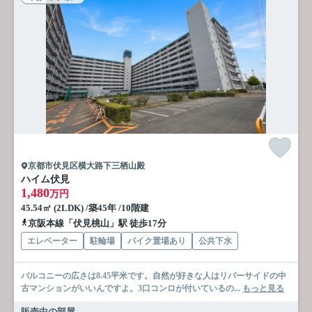
京都市伏見区横大路下三栖山殿
ハイム伏見
1,480
万円
45.54㎡ (2LDK) /築45年 /10階建
京阪本線「伏見桃山」駅 徒歩17分
エレベーター
駐輪場
バイク置場あり
公共下水
バルコニーの広さは8.45平米です。自然が好きな人はリバーサイドの中
古マンションがいいんですよ。3口コンロが付いているの...
もっと見る
販売中の部屋