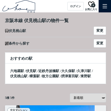
0
ログイン
お気に入り
京阪本線 伏見桃山駅の物件一覧
変更
伏見桃山駅
変更
条件から探す
おすすめの駅
六地蔵駅
/
伏見駅
/
近鉄丹波橋駅
/
大久保駅
/
久津川駅
/
伏見桃山駅
/
樟葉駅
/
枚方公園駅
/
摂津富田駅
/
東野駅
5
棟
5
件
中古マンション