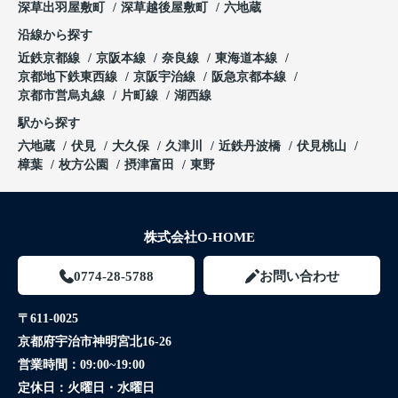
深草出羽屋敷町
深草越後屋敷町
六地蔵
沿線から探す
近鉄京都線
京阪本線
奈良線
東海道本線
京都地下鉄東西線
京阪宇治線
阪急京都本線
京都市営烏丸線
片町線
湖西線
駅から探す
六地蔵
伏見
大久保
久津川
近鉄丹波橋
伏見桃山
樟葉
枚方公園
摂津富田
東野
株式会社O-HOME
0774-28-5788
お問い合わせ
〒611-0025
京都府宇治市神明宮北16-26
営業時間：
09:00~19:00
定休日：
火曜日・水曜日