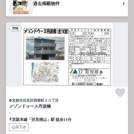
過去掲載物件
売地
京都市伏見区両替町１０丁目
メゾンドゥース丹波橋
-
京阪本線「伏見桃山」駅 徒歩11分
公共下水