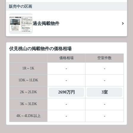
販売中の区画
過去掲載物件
伏見桃山の掲載物件の価格相場
価格相場
空室件数
1R～1K
-
-
1DK～1LDK
-
-
2K～2LDK
2690万円
3室
3K～3LDK
-
-
4K～4LDK以上
-
-