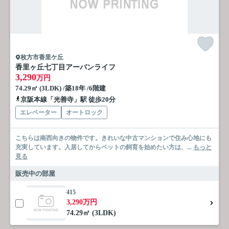
枚方市香里ケ丘
香里ヶ丘七丁目アーバンライフ
3,290
万円
74.29㎡ (3LDK) /築18年 /6階建
京阪本線「光善寺」駅 徒歩20分
エレベーター
オートロック
こちらは南西向きの物件です。きれいな中古マンションで住み心地にも
充実しています。入居してからペットの飼育を始めたい方は、...
もっと
見る
販売中の部屋
415
3,290万円
74.29㎡ (3LDK)