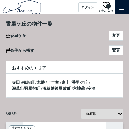
0
ログイン
お気に入り
香里ケ丘の物件一覧
変更
香里ケ丘
変更
条件から探す
おすすめのエリア
寺田
/
槇島町
/
木幡
/
上土室
/
東山
/
香里ケ丘
/
深草出羽屋敷町
/
深草越後屋敷町
/
六地蔵
/
宇治
3
棟
3
件
中古マンション