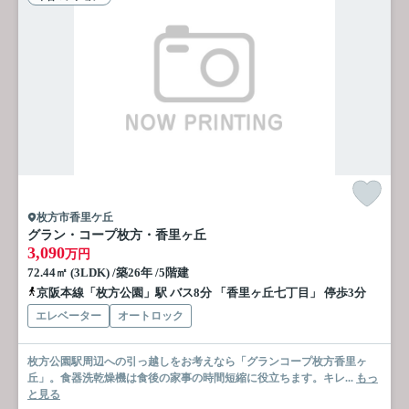
枚方市香里ケ丘
グラン・コープ枚方・香里ヶ丘
3,090
万円
72.44㎡ (3LDK) /築26年 /5階建
京阪本線「枚方公園」駅 バス8分 「香里ヶ丘七丁目」 停歩3分
エレベーター
オートロック
枚方公園駅周辺への引っ越しをお考えなら「グランコープ枚方香里ヶ
丘」。食器洗乾燥機は食後の家事の時間短縮に役立ちます。キレ...
もっ
と見る