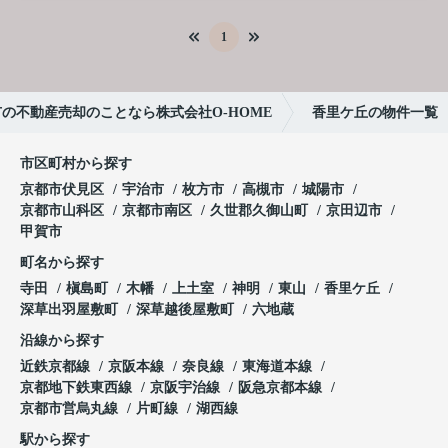
1
の不動産売却のことなら株式会社O-HOME
香里ケ丘の物件一覧
市区町村から探す
京都市伏見区
宇治市
枚方市
高槻市
城陽市
京都市山科区
京都市南区
久世郡久御山町
京田辺市
甲賀市
町名から探す
寺田
槇島町
木幡
上土室
神明
東山
香里ケ丘
深草出羽屋敷町
深草越後屋敷町
六地蔵
沿線から探す
近鉄京都線
京阪本線
奈良線
東海道本線
京都地下鉄東西線
京阪宇治線
阪急京都本線
京都市営烏丸線
片町線
湖西線
駅から探す