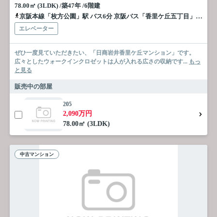
78.00㎡ (3LDK) /築47年 /6階建
京阪本線「枚方公園」駅 バス6分 京阪バス「香里ケ丘五丁目」 停歩5分
エレベーター
ぜひ一度見ていただきたい、「日商岩井香里ケ丘マンション」です。
広々としたウォークインクロゼットは人が入れる広さの収納です...
もっ
と見る
販売中の部屋
205
2,090万円
78.00㎡ (3LDK)
中古マンション