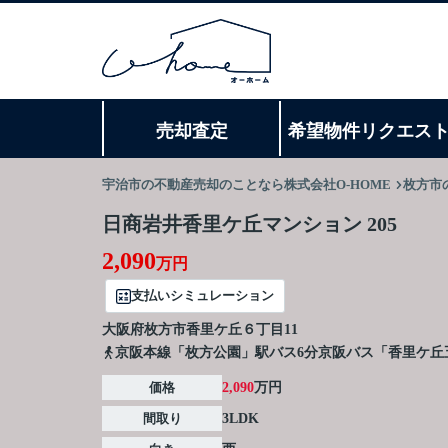
売却査定
希望物件リクエス
宇治市の不動産売却のことなら株式会社O-HOME
枚方市
日商岩井香里ケ丘マンション 205
2,090
万円
支払いシミュレーション
大阪府
枚方市
香里ケ丘
６丁目11
京阪本線「枚方公園」駅バス6分京阪バス「香里ケ丘
価格
2,090
万円
間取り
3LDK