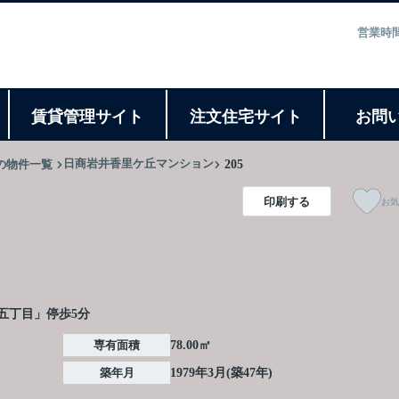
営業時間
ト
賃貸管理サイト
注文住宅サイト
お問
日商岩井香里ケ丘マンション
の物件一覧
205
印刷する
お気
五丁目」停歩5分
専有面積
78.00㎡
築年月
1979年3月(築47年)