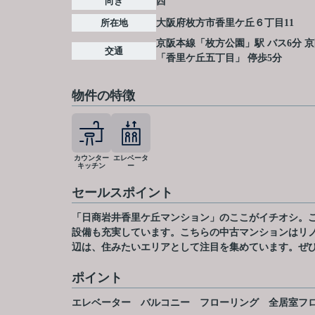
向き
西
所在地
大阪府
枚方市
香里ケ丘
６丁目11
京阪本線
「
枚方公園
」駅 バス6分 
交通
「香里ケ丘五丁目」 停歩5分
物件の特徴
カウンター
エレベータ
キッチン
ー
セールスポイント
「日商岩井香里ケ丘マンション」のここがイチオシ。ご
設備も充実しています。こちらの中古マンションはリ
辺は、住みたいエリアとして注目を集めています。ぜ
ポイント
エレベーター
バルコニー
フローリング
全居室フ