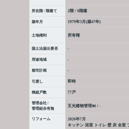
所在階 / 階建て
2階 / 6階建
築年月
1979年3月(築47年)
土地権利
所有権
国土法届出要否
-
用途地域
-
都市計画
-
引渡し
即時
棟総戸数
77戸
管理会社 /
互光建物管理㈱ / -
管理組合有無
リフォーム
2026年7月
キッチン 浴室 トイレ 壁 床 全