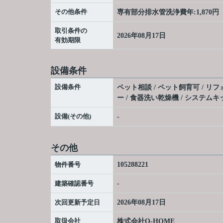
その他条件
専有部分排水管洗浄費年:1,870円
取引条件の
2026年08月17日
有効期限
設備条件
設備条件
ペット相談 / ペット飼育可 / リフ
ー / 食器洗い乾燥機 / システム
設備(その他)
-
その他
物件番号
105288221
建築確認番号
-
次回更新予定日
2026年08月17日
取扱会社
株式会社O-HOME