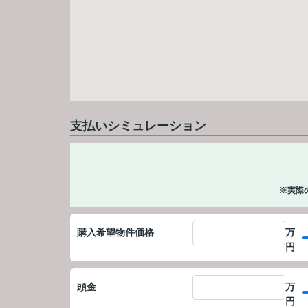
支払いシミュレーション
※実際
購入希望物件価格
万
円
頭金
万
円