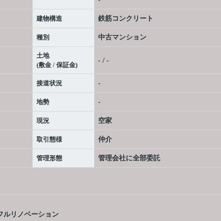
建物構造
鉄筋コンクリート
種別
中古マンション
土地
- / -
(敷金 / 保証金)
接道状況
-
地勢
-
現況
空家
取引態様
仲介
管理形態
管理会社に全部委託
室 フルリノベーション