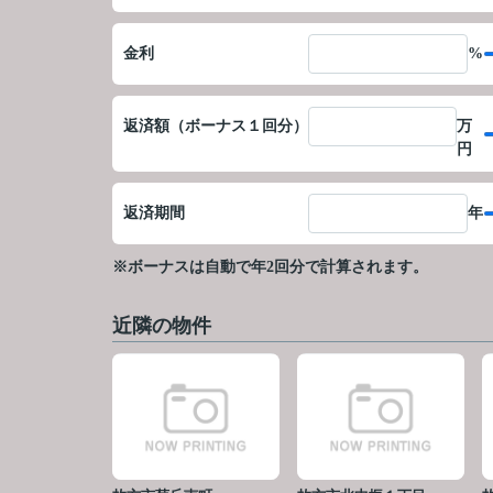
金利
%
返済額（ボーナス１回分）
万
円
返済期間
年
※ボーナスは自動で年2回分で計算されます。
近隣の物件