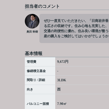
担当者のコメント
ぜひ一度見ていただきたい、「日商岩井香
る広さの収納です。住み心地も充実した、
交通の利便性に優れ、住み良い環境が整う
奥田 幹樹
産の購入をご検討してはいかがでしょうか
基本情報
管理費
9,672円
修繕積立基金
-
間取り / 詳細
3LDK
向き
西
バルコニー面積
7.90㎡