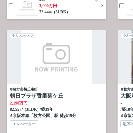
3,090万円
72.44㎡ (3LDK)
中古マンション
中古一
枚方市
菊丘南町
枚方
朝日プラザ香里菊ケ丘
大阪
2,190
万円
-
82.55㎡ (3LDK) /築39年
/築18
京阪本線
「
枚方公園
」駅 徒歩19分
京阪
エレベーター
駐車