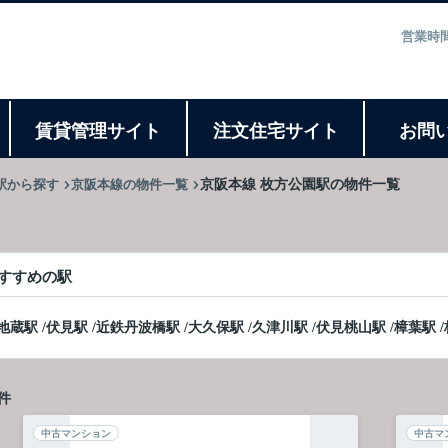
営業時間
ト
賃貸管理サイト
注文住宅サイト
お問
駅から探す
京阪本線の物件一覧
京阪本線 枚方公園駅の物件一覧
すすめの駅
地蔵駅
/
伏見駅
/
近鉄丹波橋駅
/
大久保駅
/
久津川駅
/
伏見桃山駅
/
樟葉駅
/
件
中古マンション
中古マ