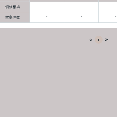
-
-
-
価格相場
-
-
-
空室件数
1