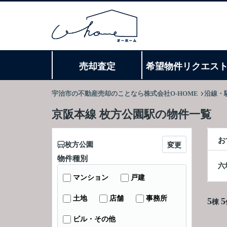
売却査定
希望物件リクエス
宇治市の不動産売却のことなら株式会社O-HOME
沿線・
京阪本線 枚方公園駅の物件一覧
お
枚方公園
変更
物件種別
六
マンション
戸建
土地
店舗
事務所
5
5
棟
ビル・その他