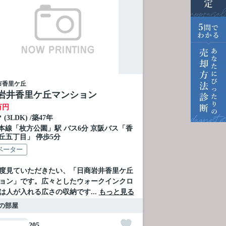
市
香里ケ丘
岩井香里ケ丘マンション
万円
㎡ (3LDK) /築47年
本線
「
枚方公園
」駅 バス6分 京阪バス「香
丘五丁目」 停歩5分
ベーター
度見ていただきたい、「日商岩井香里ケ丘
ョン」です。広々としたウォークインクロ
は人が入れる広さの収納です...
もっと見る
の部屋
205