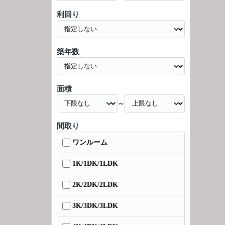
利回り
築年数
面積
～
間取り
ワンルーム
1K/1DK/1LDK
2K/2DK/2LDK
3K/3DK/3LDK