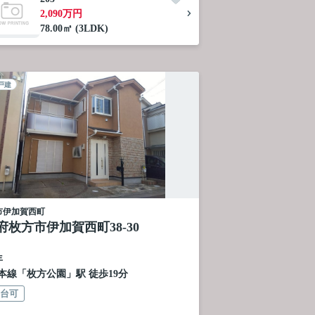
2,090万円
78.00㎡ (3LDK)
戸建
市
伊加賀西町
府枚方市伊加賀西町38-30
年
本線
「
枚方公園
」駅 徒歩19分
2台可