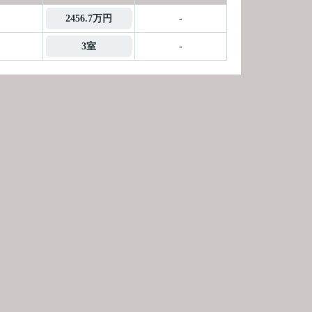
2456.7万円
-
3室
-