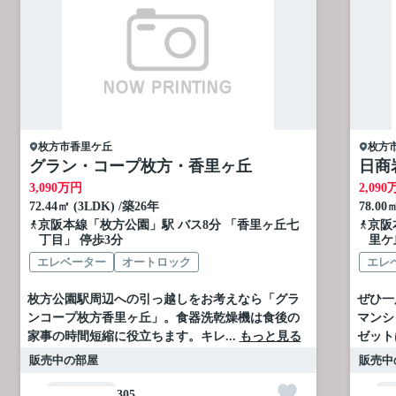
枚方市
香里ケ丘
枚方
グラン・コープ枚方・香里ヶ丘
日商
3,090
万円
2,090
72.44㎡ (3LDK) /築26年
78.00
京阪本線
「
枚方公園
」駅 バス8分 「香里ヶ丘七
京阪
丁目」 停歩3分
里ケ
エレベーター
オートロック
エレ
枚方公園駅周辺への引っ越しをお考えなら「グラ
ぜひ一
ンコープ枚方香里ヶ丘」。食器洗乾燥機は食後の
マンシ
家事の時間短縮に役立ちます。キレ...
もっと見る
ゼット
販売中の部屋
販売中
305