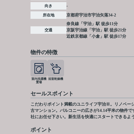
向き
-
所在地
京都府
宇治市
宇治
矢落34-2
奈良線
「
宇治
」駅 徒歩11分
交通
京阪宇治線
「
宇治
」駅 徒歩21分
近鉄京都線
「
小倉
」駅 徒歩17分
物件の特徴
室内洗濯機
浴室乾燥機
置場
セールスポイント
こだわりポイント満載のユニライフ宇治Ⅲ。リノベーショ
古マンション。バルコニーの広さが14.14平米の物
社にお任せ下さい。新生活を快適にスタートできるよ
ポイント