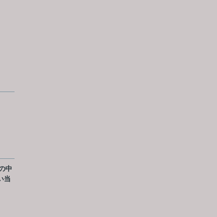
の中
い当