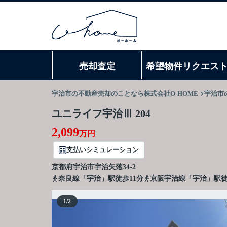
売却査定
希望物件リクエス
宇治市の不動産売却のことなら株式会社O-HOME
宇治市
ユニライフ宇治Ⅲ 204
2,099
万円
支払いシミュレーション
京都府
宇治市
宇治
矢落34-2
奈良線「宇治」駅徒歩11分
京阪宇治線「宇治」駅徒
1
/
2