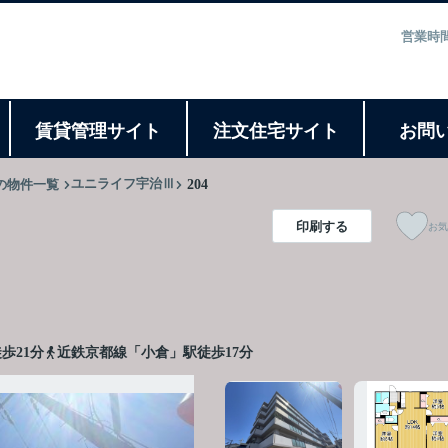
営業時間
ト
賃貸管理サイト
注文住宅サイト
お問
ユニライフ宇治Ⅲ
の物件一覧
204
印刷する
お気
歩21分
近鉄京都線「小倉」駅徒歩17分