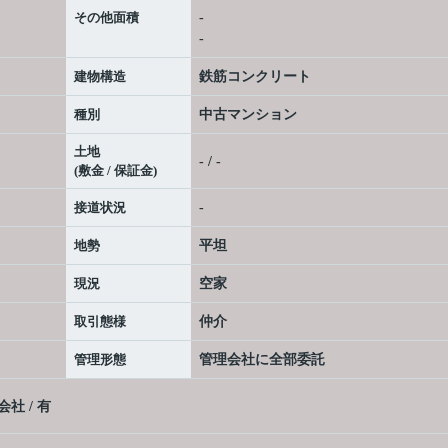
その他面積
-
-
建物構造
鉄筋コンクリート
種別
中古マンション
土地
- / -
(敷金 / 保証金)
接道状況
-
地勢
平坦
現況
空家
取引態様
仲介
管理形態
管理会社に全部委託
社 / 有