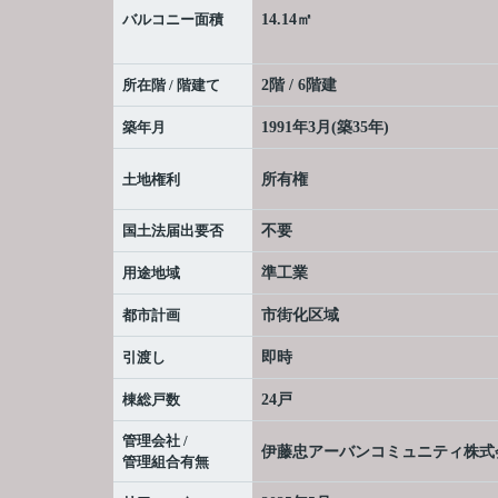
バルコニー面積
14.14㎡
所在階 / 階建て
2階 / 6階建
築年月
1991年3月(築35年)
土地権利
所有権
国土法届出要否
不要
用途地域
準工業
都市計画
市街化区域
引渡し
即時
棟総戸数
24戸
管理会社 /
伊藤忠アーバンコミュニティ株式会
管理組合有無