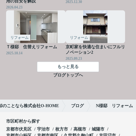
用の目安を解説
2025.12.30
2026.04.23
リフォーム
リフォーム
Ｔ様邸 住替えリフォーム
京町家を快適な住まいにフルリ
ノベーション2
2025.10.14
2025.09.23
もっと見る
ブログトップへ
のことなら株式会社O-HOME
ブログ
N様邸 リフォーム
市区町村から探す
京都市伏見区
宇治市
枚方市
高槻市
城陽市
京都市山科区
京都市南区
久世郡久御山町
京田辺市