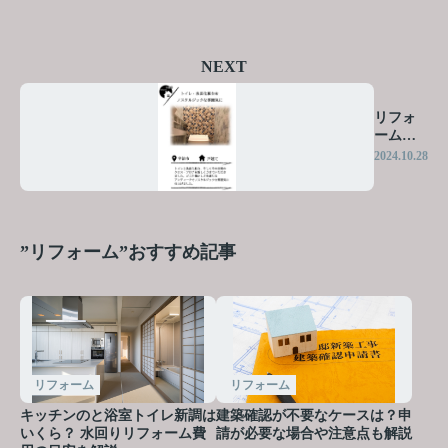
NEXT
リフォ
ーム事
例
2024.10.28
”リフォーム”おすすめ記事
リフォーム
リフォーム
キッチンのと浴室トイレ新調は
建築確認が不要なケースは？申
いくら？ 水回りリフォーム費
請が必要な場合や注意点も解説