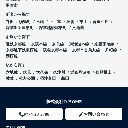
甲賀市
町名から探す
寺田
槇島町
木幡
上土室
神明
東山
香里ケ丘
深草出羽屋敷町
深草越後屋敷町
六地蔵
沿線から探す
近鉄京都線
京阪本線
奈良線
東海道本線
京阪宇治線
京都地下鉄東西線
阪急京都本線
京都市営烏丸線
片町線
湖西線
駅から探す
六地蔵
伏見
大久保
久津川
近鉄丹波橋
伏見桃山
樟葉
枚方公園
摂津富田
新田
株式会社O-HOME
0774-28-5788
お問い合わせ
〒611-0025