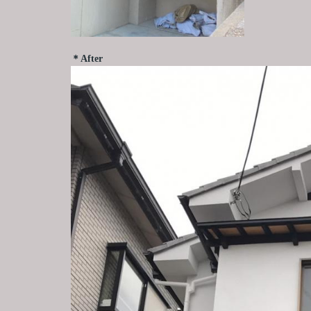
＊After