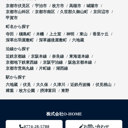
京都市伏見区
宇治市
枚方市
高槻市
城陽市
京都市山科区
京都市南区
久世郡久御山町
京田辺市
甲賀市
町名から探す
寺田
槇島町
木幡
上土室
神明
東山
香里ケ丘
深草出羽屋敷町
深草越後屋敷町
六地蔵
沿線から探す
近鉄京都線
京阪本線
奈良線
東海道本線
京都地下鉄東西線
京阪宇治線
阪急京都本線
京都市営烏丸線
片町線
湖西線
駅から探す
六地蔵
伏見
大久保
久津川
近鉄丹波橋
伏見桃山
樟葉
枚方公園
摂津富田
東野
株式会社O-HOME
0774-28-5788
お問い合わせ