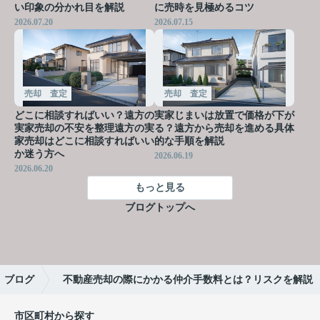
い印象の分かれ目を解説
に売時を見極めるコツ
2026.07.20
2026.07.15
売却 査定
売却 査定
どこに相談すればいい？遠方の
実家じまいは放置で価格が下が
実家売却の不安を整理遠方の実
る？遠方から売却を進める具体
家売却はどこに相談すればいい
的な手順を解説
か迷う方へ
2026.06.19
2026.06.20
もっと見る
ブログトップへ
ブログ
不動産売却の際にかかる仲介手数料とは？リスクを解説
市区町村から探す