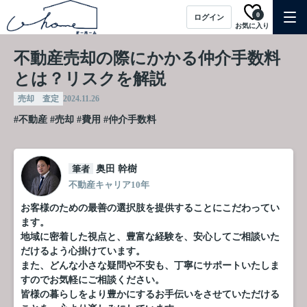
0
ログイン
お気に入り
不動産売却の際にかかる仲介手数料
とは？リスクを解説
売却 査定
2024.11.26
#不動産
#売却
#費用
#仲介手数料
筆者
奥田 幹樹
不動産キャリア10年
お客様のための最善の選択肢を提供することにこだわってい
ます。
地域に密着した視点と、豊富な経験を、安心してご相談いた
だけるよう心掛けています。
また、どんな小さな疑問や不安も、丁寧にサポートいたしま
すのでお気軽にご相談ください。
皆様の暮らしをより豊かにするお手伝いをさせていただける