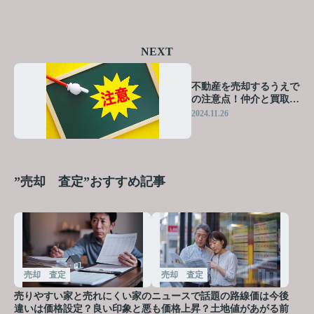
NEXT
不動産を売却するうえで
の注意点！仲介と買取の
違いも解説！
2024.11.26
”売却 査定”おすすめ記事
売却 査定
売却 査定
売りやすい家と売れにくい家の
ニュースで話題の路線価は今後
違いは価格設定？良い印象と悪
も価格上昇？土地値があがる前