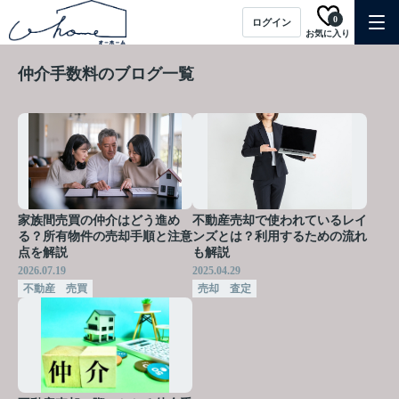
0
ログイン
お気に入り
仲介手数料のブログ一覧
家族間売買の仲介はどう進め
不動産売却で使われているレイ
る？所有物件の売却手順と注意
ンズとは？利用するための流れ
点を解説
も解説
2026.07.19
2025.04.29
不動産 売買
売却 査定