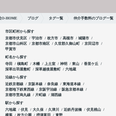
O-HOME
ブログ
タグ一覧
仲介手数料のブログ一覧
市区町村から探す
京都市伏見区
宇治市
枚方市
高槻市
城陽市
京都市山科区
京都市南区
久世郡久御山町
京田辺市
甲賀市
町名から探す
寺田
槇島町
木幡
上土室
神明
東山
香里ケ丘
深草出羽屋敷町
深草越後屋敷町
六地蔵
沿線から探す
近鉄京都線
京阪本線
奈良線
東海道本線
京都地下鉄東西線
京阪宇治線
阪急京都本線
京都市営烏丸線
片町線
湖西線
駅から探す
六地蔵
伏見
大久保
久津川
近鉄丹波橋
伏見桃山
樟葉
枚方公園
摂津富田
東野